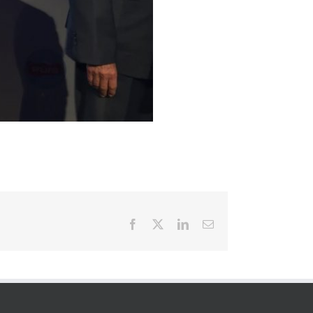
Facebook
X
LinkedIn
E-
posta