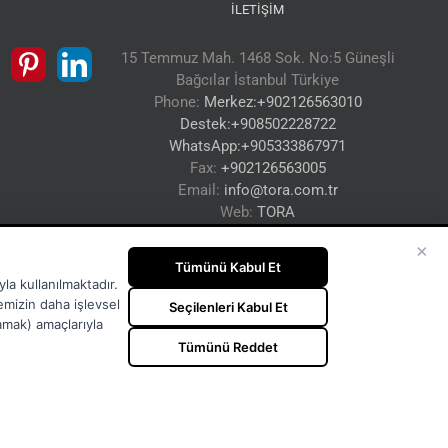
İLETIŞIM
15 Temmuz Mah. 1468 Sok. No:5 Güneşli
Bağcılar İstanbul Türkiye
Phone:
Merkez:+902126563010
Destek:+908502228722
WhatsApp:+905333867971
Fax:
+902126563005
Email:
info@tora.com.tr
Web:
TORA
×
Tümünü Kabul Et
la kullanılmaktadır.
temizin daha işlevsel
Seçilenleri Kabul Et
lamak) amaçlarıyla
Tümünü Reddet