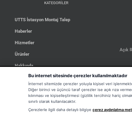
KATEGORİLER
UTTS İstasyon Montaj Talep
Haberler
Hizmetler
Açık R
Ürünler
Hakkında
Bi
Bu internet sitesinde çerezler kullanılmaktadır
İletişim
İnternet sitemizde çerezler yoluyla kişisel veri işlenmekt
UTTS
Diğer birinci ve üçüncü taraf çerezler ise açık rıza verme
kılınması ve kişiselleştirmesi (gizlilik tercihiniz hariç ol
İş İlanları
sınırlı olarak kullanılacaktır.
Çerezlerle ilgili daha detaylı bilgiye
çerez aydınlatma met
ÇEREZ TERCIHLERINIZI YÖNETIN