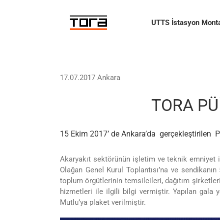
Skip
to
UTTS İstasyon Monta
content
17.07.2017 Ankara
TORA PÜİ
15 Ekim 2017’ de Ankara’da gerçekleştirilen PÜİ
Akaryakıt sektörünün işletim ve teknik emniyet i
Olağan Genel Kurul Toplantısı’na ve sendikanın 5
toplum örgütlerinin temsilcileri, dağıtım şirketle
hizmetleri ile ilgili bilgi vermiştir. Yapılan 
Mutlu’ya plaket verilmiştir.