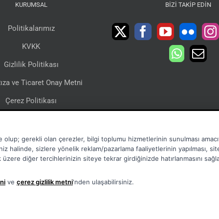
KURUMSAL
BIZI TAKIP EDIN
Politikalarımız
KVKK
Gizlilik Politikası
ıza ve Ticaret Onay Metni
Çerez Politikası
lgi Toplumu Hizmetleri
Sertifikalarımız
e olup; gerekli olan çerezler, bilgi toplumu hizmetlerinin sunulması amacıy
niz halinde, sizlere yönelik reklam/pazarlama faaliyetlerinin yapılması, si
mak üzere diğer tercihlerinizin siteye tekrar girdiğinizde hatırlanmasını sağ
ni
ve
çerez gizlilik metni
'nden ulaşabilirsiniz.