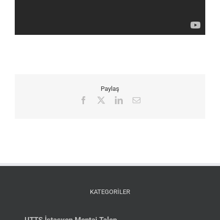
Paylaş
Facebook
X
LinkedIn
E-
posta
KATEGORİLER