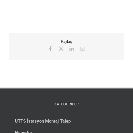
Paylaş
Facebook
X
LinkedIn
E-
posta
KATEGORİLER
UTTS İstasyon Montaj Talep
Haberler