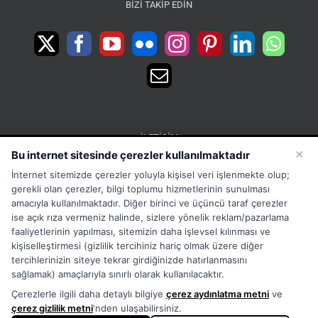
BIZI TAKIP EDIN
İLETIŞIM
×
Bu internet sitesinde çerezler kullanılmaktadır
15 Temmuz Mah. 1468 Sok. No:5 Güneşli Bağcılar
İnternet sitemizde çerezler yoluyla kişisel veri işlenmekte olup;
İstanbul Türkiye
gerekli olan çerezler, bilgi toplumu hizmetlerinin sunulması
Phone:
Merkez:+902126563010 Destek:+908502228722
amacıyla kullanılmaktadır. Diğer birinci ve üçüncü taraf çerezler
ise açık rıza vermeniz halinde, sizlere yönelik reklam/pazarlama
WhatsApp:+905333867971
faaliyetlerinin yapılması, sitemizin daha işlevsel kılınması ve
Fax:
+902126563005
kişiselleştirmesi (gizlilik tercihiniz hariç olmak üzere diğer
Email:
info@tora.com.tr
tercihlerinizin siteye tekrar girdiğinizde hatırlanmasını
Web:
TORA
sağlamak) amaçlarıyla sınırlı olarak kullanılacaktır.
Çerezlerle ilgili daha detaylı bilgiye
çerez aydınlatma metni
ve
çerez gizlilik metni
'nden ulaşabilirsiniz.