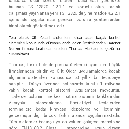
tanklarda cidar kontrol sistemi bulunması yürürlükte
bulunan TS 12820 4.2.1.1 de zorunlu olup, taslak
çalışması yayınlanan yeni TS 12820 de yine madde 4.2.2.1
içerisinde uygulanması gereken zorunlu yöntemlerden
birisi olarak gösterilmektedir.
Tora olarak Çift Cidarlı sistemlerin cidar arası kaçak kontrol
sistemleri konusunda dünyanın önde gelen üreticilerinden Gardner
Denver firması tarafından üretilen Thomas Markası ile çözümler
sunmaktayız.
Thomas, farklı tiplerde pompa üreten dünyanın en büyük
firmalarından biridir ve Çift Cidar uygulamalarda kaçak
algılama sistemleri konusunda 50 yıllık bir tecrübeye
sahiptir. Dünya üzerinde halihazırda kurulu 1 milyona
yakın kaçak kontrol sistemi uygulaması mevcuttur.
Evlerde bulunan merkezi ısıtma sistemi tanklarından
Akaryakıt istasyonlarına, Endüstriyel tesislerden
terminallere kadar kimyasal depolama ve iletiminin
gerçekleştirildiği birçok farklı alanda uygulanmaktadır.
Tüm sistemler basınçlı ya da vakum çalışma prensibine
göre EN13160-2 Class 1 standardına uygun dizayn