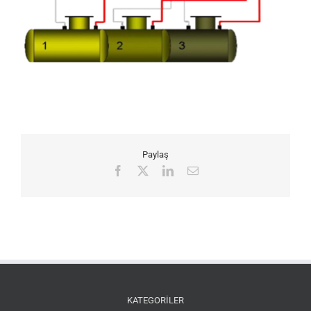
Paylaş
Facebook
X
LinkedIn
E-
posta
KATEGORİLER