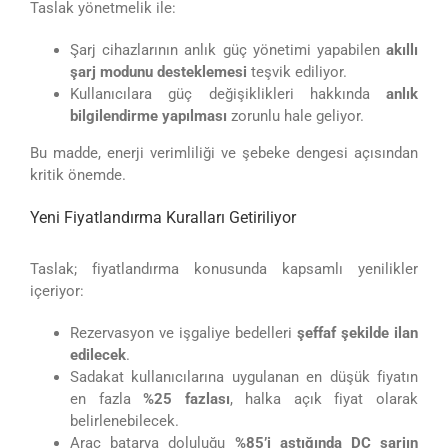
Taslak yönetmelik ile:
Şarj cihazlarının anlık güç yönetimi yapabilen
akıllı
şarj modunu desteklemesi
teşvik ediliyor.
Kullanıcılara güç değişiklikleri hakkında
anlık
bilgilendirme yapılması
zorunlu hale geliyor.
Bu madde, enerji verimliliği ve şebeke dengesi açısından
kritik önemde.
Yeni Fiyatlandırma Kuralları Getiriliyor
Taslak; fiyatlandırma konusunda kapsamlı yenilikler
içeriyor:
Rezervasyon ve işgaliye bedelleri
şeffaf şekilde ilan
edilecek
.
Sadakat kullanıcılarına uygulanan en düşük fiyatın
en fazla
%25 fazlası
, halka açık fiyat olarak
belirlenebilecek.
Araç batarya doluluğu
%85’i aştığında DC şarjın