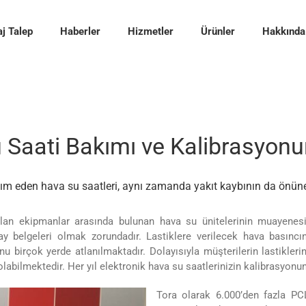
j Talep
Haberler
Hizmetler
Ürünler
Hakkında
 Saati Bakımı ve Kalibrasyon
ım eden hava su saatleri, aynı zamanda yakıt kaybının da önün
yulan ekipmanlar arasında bulunan hava su ünitelerinin muayenes
ay belgeleri olmak zorundadır. Lastiklere verilecek hava basıncı
 birçok yerde atlanılmaktadır. Dolayısıyla müşterilerin lastikleri
bilmektedir. Her yıl elektronik hava su saatlerinizin kalibrasyonun 
Tora olarak 6.000’den fazla PCL