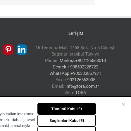
İLETIŞIM
15 Temmuz Mah. 1468 Sok. No:5 Güneşli
Bağcılar İstanbul Türkiye
Phone:
Merkez:+902126563010
Destek:+908502228722
WhatsApp:+905333867971
Fax:
+902126563005
Email:
info@tora.com.tr
Web:
TORA
×
Tümünü Kabul Et
la kullanılmaktadır.
temizin daha işlevsel
Seçilenleri Kabul Et
lamak) amaçlarıyla