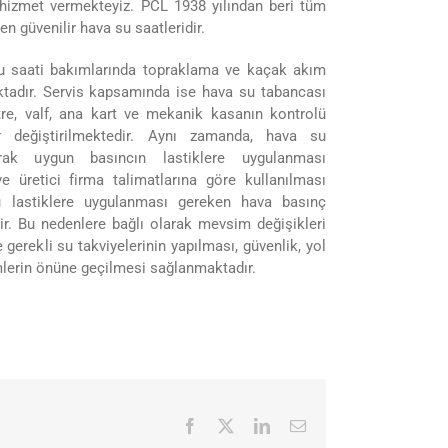
 hizmet vermekteyiz. PCL 1938 yılından beri tüm
n güvenilir hava su saatleridir.
su saati bakımlarında topraklama ve kaçak akım
ktadır. Servis kapsamında ise hava su tabancası
ltre, valf, ana kart ve mekanik kasanın kontrolü
er değiştirilmektedir. Aynı zamanda, hava su
arak uygun basıncın lastiklere uygulanması
ve üretici firma talimatlarına göre kullanılması
bu lastiklere uygulanması gereken hava basınç
dir. Bu nedenlere bağlı olarak mevsim değişikleri
e gerekli su takviyelerinin yapılması, güvenlik, yol
emlerin önüne geçilmesi sağlanmaktadır.
Facebook
X
LinkedIn
E-
posta