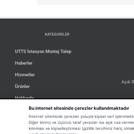
KATEGORİLER
UTTS İstasyon Montaj Talep
Haberler
Hizmetler
Açık R
Ürünler
Hakkında
Bi
Bu internet sitesinde çerezler kullanılmaktadır
İletişim
İnternet sitemizde çerezler yoluyla kişisel veri işlenmekt
UTTS
Diğer birinci ve üçüncü taraf çerezler ise açık rıza verme
kılınması ve kişiselleştirmesi (gizlilik tercihiniz hariç ol
İş İlanları