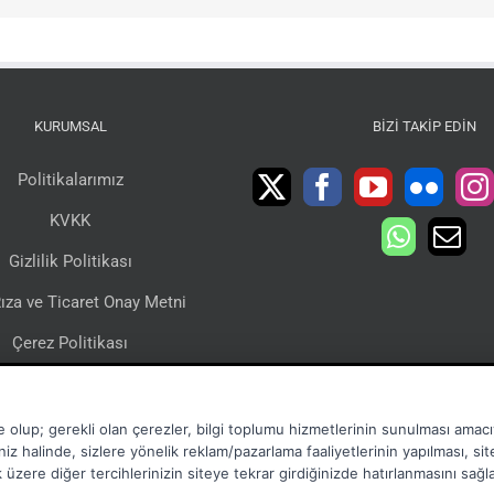
KURUMSAL
BIZI TAKIP EDIN
Politikalarımız
KVKK
Gizlilik Politikası
ıza ve Ticaret Onay Metni
Çerez Politikası
lgi Toplumu Hizmetleri
Sertifikalarımız
e olup; gerekli olan çerezler, bilgi toplumu hizmetlerinin sunulması amacıy
niz halinde, sizlere yönelik reklam/pazarlama faaliyetlerinin yapılması, si
mak üzere diğer tercihlerinizin siteye tekrar girdiğinizde hatırlanmasını sağ