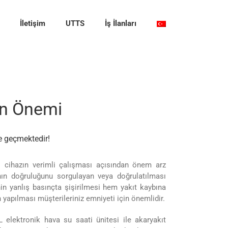
İletişim
UTTS
İş İlanları
un Önemi
e geçmektedir!
i cihazın verimli çalışması açısından önem arz
nın doğruluğunu sorgulayan veya doğrulatılması
nin yanlış basınçta şişirilmesi hem yakıt kaybına
yapılması müşterileriniz emniyeti için önemlidir.
 elektronik hava su saati ünitesi ile akaryakıt