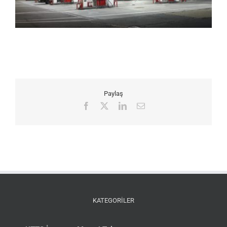
Paylaş
Facebook
X
LinkedIn
E-
posta
KATEGORİLER