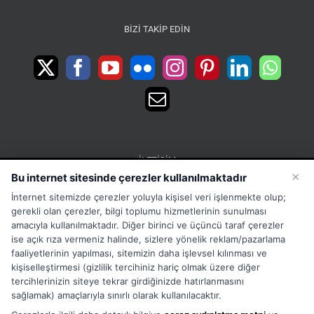
BIZI TAKIP EDIN
İLETIŞIM
×
Bu internet sitesinde çerezler kullanılmaktadır
15 Temmuz Mah. 1468 Sok. No:5 Güneşli Bağcılar
İnternet sitemizde çerezler yoluyla kişisel veri işlenmekte olup;
İstanbul Türkiye
gerekli olan çerezler, bilgi toplumu hizmetlerinin sunulması
Phone:
Merkez:+902126563010 Destek:+908502228722
amacıyla kullanılmaktadır. Diğer birinci ve üçüncü taraf çerezler
ise açık rıza vermeniz halinde, sizlere yönelik reklam/pazarlama
WhatsApp:+905333867971
faaliyetlerinin yapılması, sitemizin daha işlevsel kılınması ve
Fax:
+902126563005
kişiselleştirmesi (gizlilik tercihiniz hariç olmak üzere diğer
Email:
info@tora.com.tr
tercihlerinizin siteye tekrar girdiğinizde hatırlanmasını
Web:
TORA
sağlamak) amaçlarıyla sınırlı olarak kullanılacaktır.