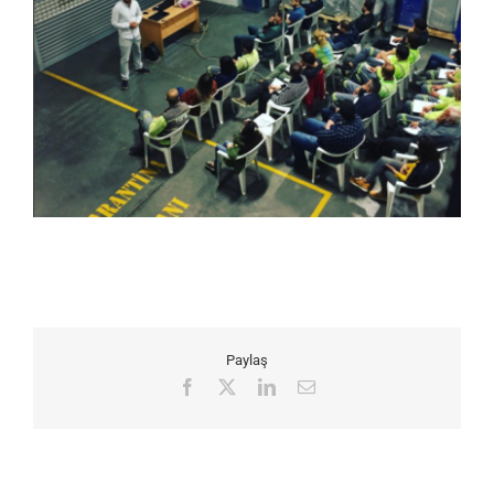
Paylaş
Facebook
X
LinkedIn
E-
posta