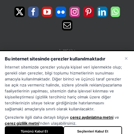
İLETIŞIM
×
Bu internet sitesinde çerezler kullanılmaktadır
15 Temmuz Mah. 1468 Sok. No:5 Güneşli Bağcılar
İnternet sitemizde çerezler yoluyla kişisel veri işlenmekte olup;
İstanbul Türkiye
gerekli olan çerezler, bilgi toplumu hizmetlerinin sunulması
Phone:
Merkez:+902126563010 Destek:+908502228722
amacıyla kullanılmaktadır. Diğer birinci ve üçüncü taraf çerezler
ise açık rıza vermeniz halinde, sizlere yönelik reklam/pazarlama
WhatsApp:+905333867971
faaliyetlerinin yapılması, sitemizin daha işlevsel kılınması ve
Fax:
+902126563005
kişiselleştirmesi (gizlilik tercihiniz hariç olmak üzere diğer
Email:
info@tora.com.tr
tercihlerinizin siteye tekrar girdiğinizde hatırlanmasını
Web:
TORA
sağlamak) amaçlarıyla sınırlı olarak kullanılacaktır.
Çerezlerle ilgili daha detaylı bilgiye
çerez aydınlatma metni
ve
çerez gizlilik metni
'nden ulaşabilirsiniz.
Tümünü Kabul Et
Seçilenleri Kabul Et