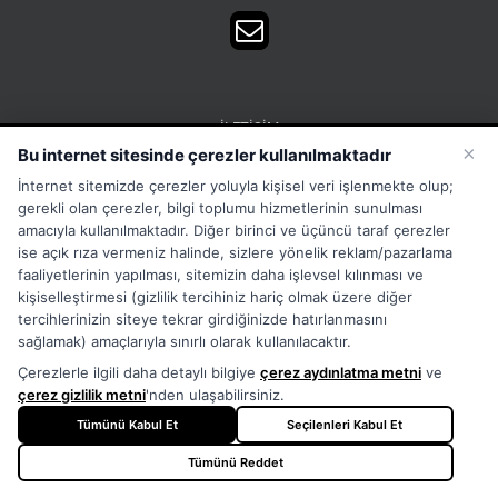
İLETIŞIM
×
Bu internet sitesinde çerezler kullanılmaktadır
15 Temmuz Mah. 1468 Sok. No:5 Güneşli Bağcılar
İnternet sitemizde çerezler yoluyla kişisel veri işlenmekte olup;
İstanbul Türkiye
gerekli olan çerezler, bilgi toplumu hizmetlerinin sunulması
Phone:
Merkez:+902126563010 Destek:+908502228722
amacıyla kullanılmaktadır. Diğer birinci ve üçüncü taraf çerezler
ise açık rıza vermeniz halinde, sizlere yönelik reklam/pazarlama
WhatsApp:+905333867971
faaliyetlerinin yapılması, sitemizin daha işlevsel kılınması ve
Fax:
+902126563005
kişiselleştirmesi (gizlilik tercihiniz hariç olmak üzere diğer
Email:
info@tora.com.tr
tercihlerinizin siteye tekrar girdiğinizde hatırlanmasını
Web:
TORA
sağlamak) amaçlarıyla sınırlı olarak kullanılacaktır.
Çerezlerle ilgili daha detaylı bilgiye
çerez aydınlatma metni
ve
çerez gizlilik metni
'nden ulaşabilirsiniz.
Tümünü Kabul Et
Seçilenleri Kabul Et
Tümünü Reddet
Copyright
2026 - TORA - All Rights Reserved