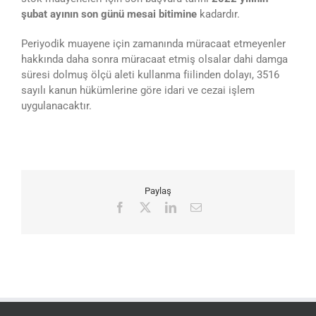
şubat ayının son günü mesai bitimine
kadardır.
Periyodik muayene için zamanında müracaat etmeyenler
hakkında daha sonra müracaat etmiş olsalar dahi damga
süresi dolmuş ölçü aleti kullanma fiilinden dolayı, 3516
sayılı kanun hükümlerine göre idari ve cezai işlem
uygulanacaktır.
Paylaş
Facebook
X
LinkedIn
E-
posta