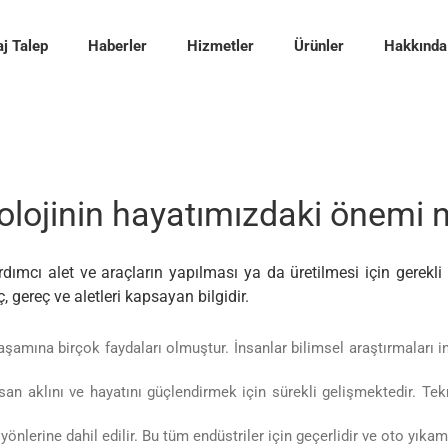
j Talep
Haberler
Hizmetler
Ürünler
Hakkında
olojinin hayatımızdaki önemi n
ımcı alet ve araçların yapılması ya da üretilmesi için gerekli bi
ç, gereç ve aletleri kapsayan bilgidir.
amına birçok faydaları olmuştur. İnsanlar bilimsel araştırmaları i
.
İnsan aklını ve hayatını güçlendirmek için sürekli gelişmektedir. 
nlerine dahil edilir. Bu tüm endüstriler için geçerlidir ve oto yıkam