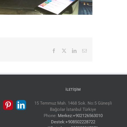
Facebook
X
LinkedIn
E-
posta
İLETIŞIM
15 Temmuz Mah. 1468 Sok. No:5 Güneşli
Bağcılar İstanbul Türkiye
Phone:
Merkez:+902126563010
Destek:+908502228722