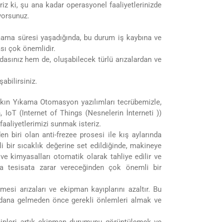
z ki, şu ana kadar operasyonel faaliyetlerinizde
yorsunuz.
mama süresi yaşadığında, bu durum iş kaybına ve
sı çok önemlidir.
asınız hem de, oluşabilecek türlü arızalardan ve
abilirsiniz.
kın Yıkama Otomasyon yazılımları tecrübemizle,
oT (Internet of Things (Nesnelerin İnterneti ))
faaliyetlerimizi sunmak isteriz.
 biri olan anti-frezee prosesi ile kış aylarında
 bir sıcaklık değerine set edildiğinde, makineye
ve kimyasalları otomatik olarak tahliye edilir ve
da tesisata zarar vereceğinden çok önemli bir
si arızaları ve ekipman kayıplarını azaltır. Bu
eydana gelmeden önce gerekli önlemleri almak ve