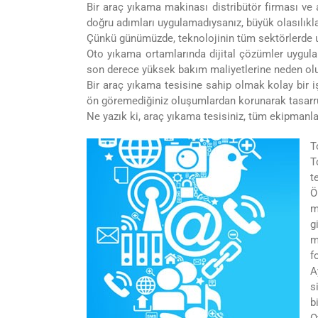
Bir araç yıkama makinası distribütör firması ve
doğru adımları uygulamadıysanız, büyük olasılıkl
Çünkü günümüzde, teknolojinin tüm sektörlerde uy
Oto yıkama ortamlarında dijital çözümler uygul
son derece yüksek bakım maliyetlerine neden olu
Bir araç yıkama tesisine sahip olmak kolay bir 
ön göremediğiniz oluşumlardan korunarak tasarr
Ne yazık ki, araç yıkama tesisiniz, tüm ekipmanla
T
T
t
Ö
m
g
m
f
A
s
b