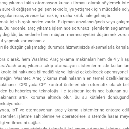
 araç yıkama takip otomasyon kurucu firması olarak söylemek isteri
a sürekli değişen ve gelişen teknolojiye yetişmek için mücadele edi
gulanması, zirvede kalmak için daha kritik hale gelmiştir.
amak için birçok neden vardır. Ekipman arızalandığında veya çalış
r. Bu nedenle, araç yıkama işleminde sorunsuz işlemlerin sağlanma
iş değildir, bu nedenle hem müşteri memnuniyetini düşünmek zorund
uf yapmak zorundasınız.
rı ile düzgün çalışmadığı durumda hizmetinizde aksamalarla karşılaş
ora olarak, hem Washtec Araç yıkama makinaları hem de 4 yılı aş
oraWash araç yıkama takip otomasyon sistemlerimizde kullanılan, I
eknolojisi hakkında bilmediğiniz ve ilginizi çekebilecek operasyonel 
rneğin; Washtec Araç yıkama makinalarının en temel özelliklerinden
akinanızı CP0 yada CP1 kontrol ünitelerinden otomatik olarak belli
iden bu haberleşme teknolojisi ile tesisatın içerisinde bulunan su 
akinanız artık koruma altında olur. Bu su kütleleri donduğun
onksiyondur.
yrıca, IoT ve otomasyonun araç yıkama sistemlerine entegre edilme
istemler, işletme sahiplerine ve operatörlere, sistemde hasar m
ilgi verilmesini sağlar.