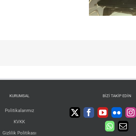
KURUMSAL
BIZI TAKIP EDIN
Politikalarımız
KVKK
Gizlilik Politikası