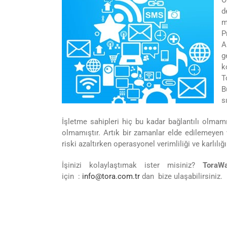
O
d
m
P
A
g
k
T
B
s
İşletme sahipleri hiç bu kadar bağlantılı olmamı
olmamıştır. Artık bir zamanlar elde edilemeyen v
riski azaltırken operasyonel verimliliği ve karlılığı 
İşinizi kolaylaştımak ister misiniz?
ToraW
için :
info@tora.com.tr
dan bize ulaşabilirsiniz.