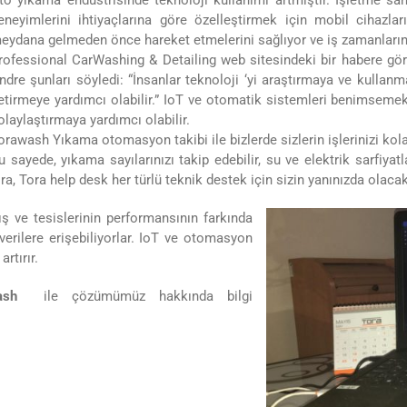
to yıkama endüstrisinde teknoloji kullanımı artmıştır. İşletme s
eneyimlerini ihtiyaçlarına göre özelleştirmek için mobil cihazları
eydana gelmeden önce hareket etmelerini sağlıyor ve iş zamanlarında
rofessional CarWashing & Detailing web sitesindeki bir habere gö
ndre şunları söyledi: “İnsanlar teknoloji ‘yi araştırmaya ve kullanma
etirmeye yardımcı olabilir.” IoT ve otomatik sistemleri benimsemek
olaylaştırmaya yardımcı olabilir.
orawash Yıkama otomasyon takibi ile bizlerde sizlerin işlerinizi kola
u sayede, yıkama sayılarınızı takip edebilir, su ve elektrik sarfiyat
ıra, Tora help desk her türlü teknik destek için sizin yanınızda olacak
ş ve tesislerinin performansının farkında
erilere erişebiliyorlar. IoT ve otomasyon
artırır.
ash
ile çözümümüz hakkında bilgi