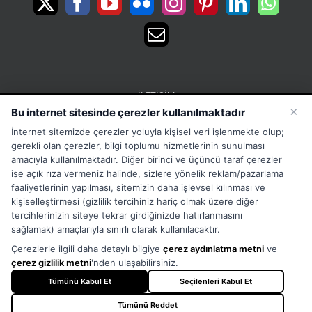
İLETIŞIM
×
Bu internet sitesinde çerezler kullanılmaktadır
15 Temmuz Mah. 1468 Sok. No:5 Güneşli Bağcılar
İnternet sitemizde çerezler yoluyla kişisel veri işlenmekte olup;
İstanbul Türkiye
gerekli olan çerezler, bilgi toplumu hizmetlerinin sunulması
Phone:
Merkez:+902126563010 Destek:+908502228722
amacıyla kullanılmaktadır. Diğer birinci ve üçüncü taraf çerezler
ise açık rıza vermeniz halinde, sizlere yönelik reklam/pazarlama
WhatsApp:+905333867971
faaliyetlerinin yapılması, sitemizin daha işlevsel kılınması ve
Fax:
+902126563005
kişiselleştirmesi (gizlilik tercihiniz hariç olmak üzere diğer
Email:
info@tora.com.tr
tercihlerinizin siteye tekrar girdiğinizde hatırlanmasını
Web:
TORA
sağlamak) amaçlarıyla sınırlı olarak kullanılacaktır.
Çerezlerle ilgili daha detaylı bilgiye
çerez aydınlatma metni
ve
çerez gizlilik metni
'nden ulaşabilirsiniz.
Tümünü Kabul Et
Seçilenleri Kabul Et
Tümünü Reddet
Copyright
2026 - TORA - All Rights Reserved