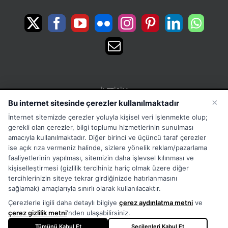
İLETIŞIM
×
Bu internet sitesinde çerezler kullanılmaktadır
15 Temmuz Mah. 1468 Sok. No:5 Güneşli Bağcılar
İnternet sitemizde çerezler yoluyla kişisel veri işlenmekte olup;
İstanbul Türkiye
gerekli olan çerezler, bilgi toplumu hizmetlerinin sunulması
Phone:
Merkez:+902126563010 Destek:+908502228722
amacıyla kullanılmaktadır. Diğer birinci ve üçüncü taraf çerezler
ise açık rıza vermeniz halinde, sizlere yönelik reklam/pazarlama
WhatsApp:+905333867971
faaliyetlerinin yapılması, sitemizin daha işlevsel kılınması ve
Fax:
+902126563005
kişiselleştirmesi (gizlilik tercihiniz hariç olmak üzere diğer
Email:
info@tora.com.tr
tercihlerinizin siteye tekrar girdiğinizde hatırlanmasını
Web:
TORA
sağlamak) amaçlarıyla sınırlı olarak kullanılacaktır.
Çerezlerle ilgili daha detaylı bilgiye
çerez aydınlatma metni
ve
çerez gizlilik metni
'nden ulaşabilirsiniz.
Tümünü Kabul Et
Seçilenleri Kabul Et