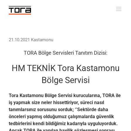
Skip
to
content
21.10.2021 Kastamonu
TORA Bölge Servisleri Tanıtım Dizisi:
HM TEKNİK Tora Kastamonu
Bölge Servisi
Tora Kastamonu Bölge Servisi kurucularına, TORA ile
iş yapmak size neler hissettiriyor, süreci nasıl
tanımlarsınız sorusunu sorduk; ‘’Sektörde daha
önceleri yapmış olduğumuz çalışmalarda güvenlik
tedbirlerini kendi bildiğimiz kadarıyla uyguluyorduk.
Ancak TORA ile yapılan bayilik sözleşmesi sonrası