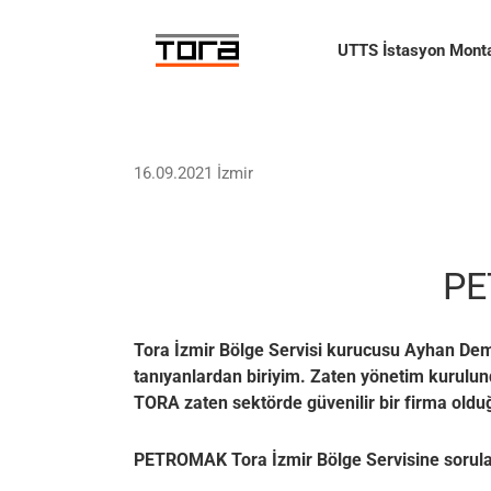
Skip
to
UTTS İstasyon Monta
content
16.09.2021 İzmir
PE
Tora İzmir Bölge Servisi kurucusu Ayhan Demir
tanıyanlardan biriyim. Zaten yönetim kurulun
TORA zaten sektörde güvenilir bir firma olduğ
PETROMAK Tora İzmir Bölge Servisine sorular 