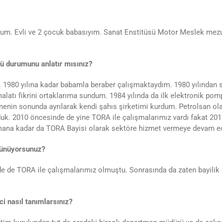
m. Evli ve 2 çocuk babasıyım. Sanat Enstitüsü Motor Meslek mezun
ü durumunu anlatır mısınız?
 1980 yılına kadar babamla beraber çalışmaktaydım. 1980 yılından s
alatı fikrini ortaklarıma sundum. 1984 yılında da ilk elektronik pom
enenin sonunda ayrılarak kendi şahıs şirketimi kurdum. Petrolsan o
k. 2010 öncesinde de yine TORA ile çalışmalarımız vardı fakat 2010 y
mana kadar da TORA Bayisi olarak sektöre hizmet vermeye devam ed
üşünüyorsunuz?
de de TORA ile çalışmalarımız olmuştu. Sonrasında da zaten bayilik
ci nasıl tanımlarsınız?