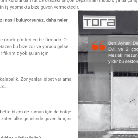
etim kurulundan tut da oradaki birçok departman müdürü ya da çalış
çin iş yapmakta bize güven vermektedir.
zı nasıl
buluyorsunuz, daha neler
örnek gösterilen bir firmadır. O
 Bazen bu bize zor ve yorucu gelse
r fikrimiz yok şu an için.
 kalabalık. Zor yanları elbet var ama
ruz…
Elbette bizim de zaman için de bölge
aten ülke genelinde güvenilir işini