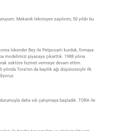
uyum. Mekanik teknisyen sayılırım, 50 yıldır bu
onra İskender Bey ile Petposan’ı kurduk, firmaya
pa modelimizi piyasaya çıkarttık. 1988 yılına
larak sektöre hizmet vermeye devam ettim.
ılında Tora’nın da bayilik ağı düşüncesiyle ilk
iyoruz.
 durumuyla daha sık çalışmaya başladık. TORA ile