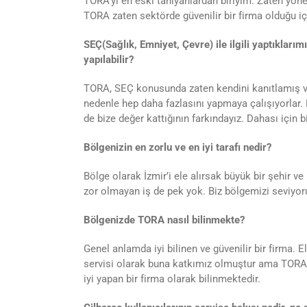
TORA’yı en eski tanıyanlardan biriyim. Zaten yön
TORA zaten sektörde güvenilir bir firma olduğu i
SEÇ(Sağlık, Emniyet, Çevre) ile ilgili yaptıklarımı
yapılabilir?
TORA, SEÇ konusunda zaten kendini kanıtlamış ve 
nedenle hep daha fazlasını yapmaya çalışıyorlar.
de bize değer kattığının farkındayız. Dahası için bi
Bölgenizin en zorlu ve en iyi tarafı nedir?
Bölge olarak İzmir’i ele alırsak büyük bir şehir ve
zor olmayan iş de pek yok. Biz bölgemizi seviyo
Bölgenizde TORA nasıl bilinmekte?
Genel anlamda iyi bilinen ve güvenilir bir firma. 
servisi olarak buna katkımız olmuştur ama TORA z
iyi yapan bir firma olarak bilinmektedir.