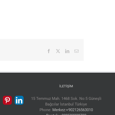
Facebook
X
LinkedIn
E-
posta
İLETIŞIM
15 Temmuz Mah. 1468 Sok. No:5 Güneşli
Bağcılar İstanbul Türkiye
Phone:
Merkez:+902126563010