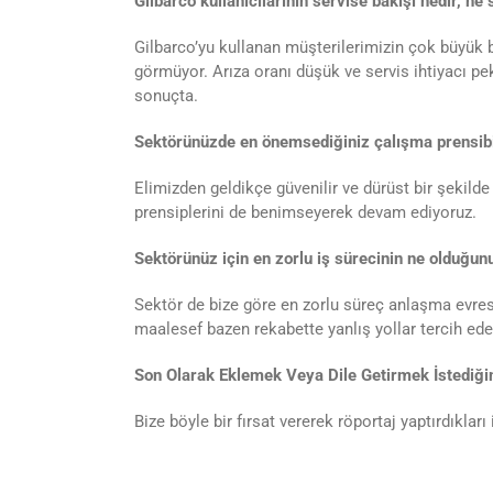
Gilbarco kullanıcılarının servise bakışı nedir, ne
Gilbarco’yu kullanan müşterilerimizin çok büyük b
görmüyor. Arıza oranı düşük ve servis ihtiyacı p
sonuçta.
Sektörünüzde en önemsediğiniz çalışma prensibi
Elimizden geldikçe güvenilir ve dürüst bir şekilde
prensiplerini de benimseyerek devam ediyoruz.
Sektörünüz için en zorlu iş sürecinin ne olduğu
Sektör de bize göre en zorlu süreç anlaşma evres
maalesef bazen rekabette yanlış yollar tercih edeb
Son Olarak Eklemek Veya Dile Getirmek İstediğin
Bize böyle bir fırsat vererek röportaj yaptırdıklar