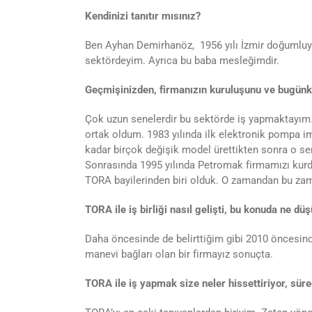
Kendinizi tanıtır mısınız?
Ben Ayhan Demirhanöz, 1956 yılı İzmir doğumluyu
sektördeyim. Ayrıca bu baba mesleğimdir.
Geçmişinizden, firmanızın kuruluşunu ve bugünk
Çok uzun senelerdir bu sektörde iş yapmaktayım.
ortak oldum. 1983 yılında ilk elektronik pompa im
kadar birçok değişik model ürettikten sonra o s
Sonrasında 1995 yılında Petromak firmamızı kurdu
TORA bayilerinden biri olduk. O zamandan bu za
TORA ile iş birliği nasıl gelişti, bu konuda ne d
Daha öncesinde de belirttiğim gibi 2010 öncesin
manevi bağları olan bir firmayız sonuçta.
TORA ile iş yapmak size neler hissettiriyor, süre