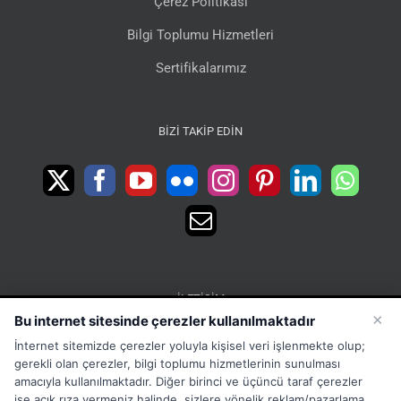
Çerez Politikası
Bilgi Toplumu Hizmetleri
Sertifikalarımız
BIZI TAKIP EDIN
İLETIŞIM
×
Bu internet sitesinde çerezler kullanılmaktadır
15 Temmuz Mah. 1468 Sok. No:5 Güneşli Bağcılar
İnternet sitemizde çerezler yoluyla kişisel veri işlenmekte olup;
İstanbul Türkiye
gerekli olan çerezler, bilgi toplumu hizmetlerinin sunulması
Phone:
Merkez:+902126563010 Destek:+908502228722
amacıyla kullanılmaktadır. Diğer birinci ve üçüncü taraf çerezler
ise açık rıza vermeniz halinde, sizlere yönelik reklam/pazarlama