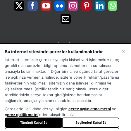
İLETIŞIM
×
Bu internet sitesinde çerezler kullanılmaktadır
15 Temmuz Mah. 1468 Sok. No:5 Güneşli Bağcılar
İnternet sitemizde çerezler yoluyla kişisel veri işlenmekte olup;
İstanbul Türkiye
gerekli olan çerezler, bilgi toplumu hizmetlerinin sunulması
Phone:
Merkez:+902126563010 Destek:+908502228722
amacıyla kullanılmaktadır. Diğer birinci ve üçüncü taraf çerezler
ise açık rıza vermeniz halinde, sizlere yönelik reklam/pazarlama
WhatsApp:+905333867971
faaliyetlerinin yapılması, sitemizin daha işlevsel kılınması ve
Fax:
+902126563005
kişiselleştirmesi (gizlilik tercihiniz hariç olmak üzere diğer
Email:
info@tora.com.tr
tercihlerinizin siteye tekrar girdiğinizde hatırlanmasını
Web:
TORA
sağlamak) amaçlarıyla sınırlı olarak kullanılacaktır.
Çerezlerle ilgili daha detaylı bilgiye
çerez aydınlatma metni
ve
çerez gizlilik metni
'nden ulaşabilirsiniz.
Tümünü Kabul Et
Seçilenleri Kabul Et