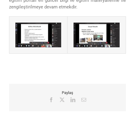
eğitim portalı en güncel bilgi ve eğitim materyallerine ile
zengileştirilmeye devam etmekdir.
Paylaş
Facebook
X
LinkedIn
E-
posta