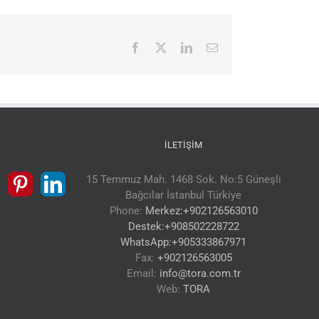
Facebook
X
LinkedIn
E-
posta
İLETIŞIM
15 Temmuz Mah. 1468 Sok. No:5 Güneşli
Bağcılar İstanbul Türkiye
Phone:
Merkez:+902126563010
Destek:+908502228722
WhatsApp:+905333867971
Fax:
+902126563005
Email:
info@tora.com.tr
Web:
TORA