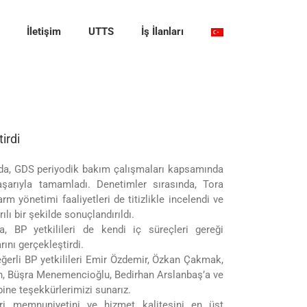
İletişim
UTTS
İş İlanları
irdi
da, GDS periyodik bakım çalışmaları kapsamında
şarıyla tamamladı. Denetimler sırasında, Tora
rm yönetimi faaliyetleri de titizlikle incelendi ve
ılı bir şekilde sonuçlandırıldı.
, BP yetkilileri de kendi iç süreçleri gereği
ını gerçekleştirdi.
ğerli BP yetkilileri Emir Özdemir, Özkan Çakmak,
 Büşra Menemencioğlu, Bedirhan Arslanbaş’a ve
bine teşekkürlerimizi sunarız.
ri memnuniyetini ve hizmet kalitesini en üst