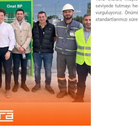
seviyede tutmayı he
vurguluyoruz. Önüm
standartlarımızı sür