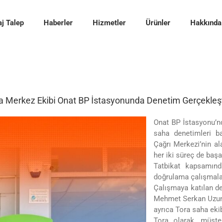
j Talep
Haberler
Hizmetler
Ürünler
Hakkında
a Merkez Ekibi Onat BP İstasyonunda Denetim Gerçekleşt
Onat BP İstasyonu’n
saha denetimleri ba
Çağrı Merkezi’nin ala
her iki süreç de başar
Tatbikat kapsamında
doğrulama çalışmalar
Çalışmaya katılan de
Mehmet Serkan Uzun,
ayrıca Tora saha eki
Tora olarak, müşte