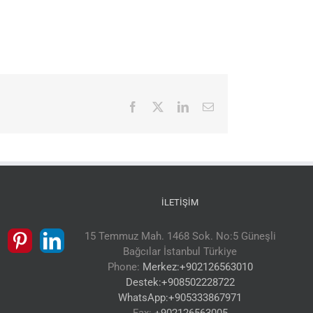
Facebook
X
LinkedIn
E-
posta
İLETIŞIM
15 Temmuz Mah. 1468 Sok. No:5 Güneşli
Bağcılar İstanbul Türkiye
Phone:
Merkez:+902126563010
Destek:+908502228722
WhatsApp:+905333867971