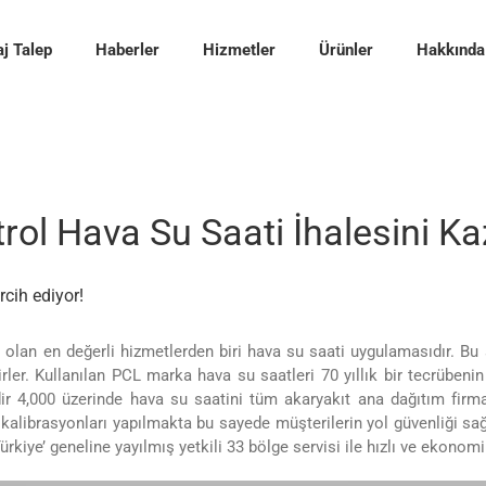
j Talep
Haberler
Hizmetler
Ürünler
Hakkında
rol Hava Su Saati İhalesini K
rcih ediyor!
 olan en değerli hizmetlerden biri hava su saati uygulamasıdır. Bu 
dirler. Kullanılan PCL marka hava su saatleri 70 yıllık bir tecrüben
edir 4,000 üzerinde hava su saatini tüm akaryakıt ana dağıtım firm
k kalibrasyonları yapılmakta bu sayede müşterilerin yol güvenliği s
rkiye’ geneline yayılmış yetkili 33 bölge servisi ile hızlı ve ekonomi