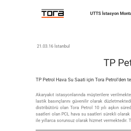
Skip
to
UTTS İstasyon Monta
content
21.03.16 İstanbul
TP Pet
TP Petrol Hava Su Saati için Tora Petrol’den te
Akaryakıt istasyonlarında müşterilere verilmekte
lastik basınçlarını güvenilir olarak düzletmekte
distribütörü olan Tora Petrol 10 yılı aşkın sür
saatleri olan PCL hava su saatleri sürekli olara
ile yıllarca sorunsuz olarak hizmet vermektedir. Tü