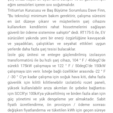
eğim sensörleri içeren sıvı soğutmalıdır.
Tritium’un Kurucusu ve Baş Büyüme Sorumlusu Dave Finn,
“Bu teknoloji minimum bakım gerektirir, çalışma süresini
en üst düzeye çıkarır ve müşterilerin şarj cihazını
kullanırken kendilerini rahat hissetmelerini sağlayan
güvenli bir ödeme sistemine sahiptir” dedi. RT175-S ile, EV
sürücüleri yakında yeni bir enerji özgürlüğüne kavuşacak
ve yaşadıkları, çalıştıkları ve seyahat ettikleri uygun
yerlerde daha fazla şarj tesisi bulacaklar.
İzole güç ünitesi ve entegre güçlendirilmiş izolasyon
transformatörü ile bu hızlı şarj cihazı, 104 ° F / 40degC’de
sürekli 175kW çalışmaya ve 122 ° F / 50degC’de 150kW
çalışmaya izin verir. İsteğe bağlı özellikler arasında -22 ° F
/ -30 ° C’ye kadar çalışma için soğuk hava kiti, daha fazla
güvenlik için kilitli kilitlenebilir izolatörlü rozet paneli,
yüksek kullanılabilir arıza akımları ile şebeke bağlantısı
için SCCR’yi 100kA’ya yükseltilmiş ve birden fazla alan için
güç yönetimi ve yük dengeleme yer almaktadır. Sabit
fiyatlı ücretlendirme, ön provizyon / ödeme sonrası
değişken fiyatlandırma ve tüketilen kWh için geçen süreye