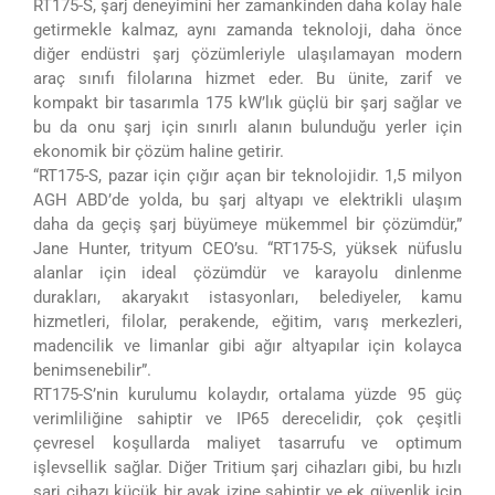
RT175-S, şarj deneyimini her zamankinden daha kolay hale
getirmekle kalmaz, aynı zamanda teknoloji, daha önce
diğer endüstri şarj çözümleriyle ulaşılamayan modern
araç sınıfı filolarına hizmet eder. Bu ünite, zarif ve
kompakt bir tasarımla 175 kW’lık güçlü bir şarj sağlar ve
bu da onu şarj için sınırlı alanın bulunduğu yerler için
ekonomik bir çözüm haline getirir.
“RT175-S, pazar için çığır açan bir teknolojidir. 1,5 milyon
AGH ABD’de yolda, bu şarj altyapı ve elektrikli ulaşım
daha da geçiş şarj büyümeye mükemmel bir çözümdür,”
Jane Hunter, trityum CEO’su. “RT175-S, yüksek nüfuslu
alanlar için ideal çözümdür ve karayolu dinlenme
durakları, akaryakıt istasyonları, belediyeler, kamu
hizmetleri, filolar, perakende, eğitim, varış merkezleri,
madencilik ve limanlar gibi ağır altyapılar için kolayca
benimsenebilir”.
RT175-S’nin kurulumu kolaydır, ortalama yüzde 95 güç
verimliliğine sahiptir ve IP65 derecelidir, çok çeşitli
çevresel koşullarda maliyet tasarrufu ve optimum
işlevsellik sağlar. Diğer Tritium şarj cihazları gibi, bu hızlı
şarj cihazı küçük bir ayak izine sahiptir ve ek güvenlik için