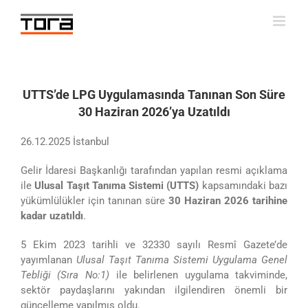
Skip
to
content
UTTS’de LPG Uygulamasında Tanınan Son Süre
30 Haziran 2026’ya Uzatıldı
26.12.2025 İstanbul
Gelir İdaresi Başkanlığı tarafından yapılan resmi açıklama
ile
Ulusal Taşıt Tanıma Sistemi (UTTS)
kapsamındaki bazı
yükümlülükler için tanınan süre
30 Haziran 2026 tarihine
kadar uzatıldı
.
5 Ekim 2023 tarihli ve 32330 sayılı Resmî Gazete’de
yayımlanan
Ulusal Taşıt Tanıma Sistemi Uygulama Genel
Tebliği (Sıra No:1)
ile belirlenen uygulama takviminde,
sektör paydaşlarını yakından ilgilendiren önemli bir
güncelleme yapılmış oldu.