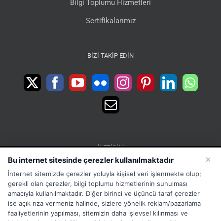
Bilgi Toplumu Hizmetleri
Sertifikalarımız
BIZI TAKIP EDIN
İLETIŞIM
×
Bu internet sitesinde çerezler kullanılmaktadır
15 Temmuz Mah. 1468 Sok. No:5 Güneşli Bağcılar
İnternet sitemizde çerezler yoluyla kişisel veri işlenmekte olup;
İstanbul Türkiye
gerekli olan çerezler, bilgi toplumu hizmetlerinin sunulması
Phone:
Merkez:+902126563010 Destek:+908502228722
amacıyla kullanılmaktadır. Diğer birinci ve üçüncü taraf çerezler
ise açık rıza vermeniz halinde, sizlere yönelik reklam/pazarlama
WhatsApp:+905333867971
faaliyetlerinin yapılması, sitemizin daha işlevsel kılınması ve
Fax:
+902126563005