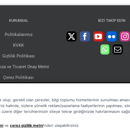
KURUMSAL
BIZI TAKIP EDIN
Politikalarımız
KVKK
Gizlilik Politikası
ıza ve Ticaret Onay Metni
Çerez Politikası
lgi Toplumu Hizmetleri
Sertifikalarımız
e olup; gerekli olan çerezler, bilgi toplumu hizmetlerinin sunulması amacıy
niz halinde, sizlere yönelik reklam/pazarlama faaliyetlerinin yapılması, si
mak üzere diğer tercihlerinizin siteye tekrar girdiğinizde hatırlanmasını sağ
ni
ve
çerez gizlilik metni
'nden ulaşabilirsiniz.