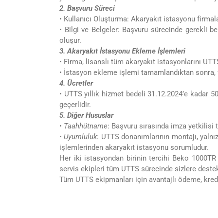
2. Başvuru Süreci
• Kullanıcı Oluşturma: Akaryakıt istasyonu firmalar
• Bilgi ve Belgeler: Başvuru sürecinde gerekli be
oluşur.
3. Akaryakıt İstasyonu Ekleme İşlemleri
• Firma, lisanslı tüm akaryakıt istasyonlarını UT
• İstasyon ekleme işlemi tamamlandıktan sonra, f
4. Ücretler
• UTTS yıllık hizmet bedeli 31.12.2024’e kadar 5
geçerlidir.
5. Diğer Hususlar
•
Taahhütname
: Başvuru sırasında imza yetkilisi
•
Uyumluluk
: UTTS donanımlarının montajı, yalnız
işlemlerinden akaryakıt istasyonu sorumludur.
Her iki istasyondan birinin tercihi Beko 1000TR 
servis ekipleri tüm UTTS sürecinde sizlere destek
Tüm UTTS ekipmanları için avantajlı ödeme, kredi