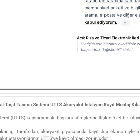
tarafından tarafıma kampany
memnuniyet anketi ve bilgilen
arama, e-posta ve diğer ele
kabul ediyorum.
Açık Rıza ve Ticari Elektronik İle
"İletişim tercihlerinizi dilediğiniz
başvurarak değiştirebilirsiniz."
al Taşıt Tanıma Sistemi UTTS Akaryakıt İstasyon Kayıt Montaj Kıl
temi (UTTS) kapsamındaki başvuru süreçlerine ilişkin özet bir kılavu
anlığı tarafından, akaryakıt piyasasında kayıt dışı ekonomiyle 
kıt istasyonlarının UTTS’ye kayıt olması zorunludur.