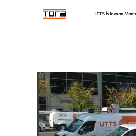
Skip
to
UTTS İstasyon Monta
content