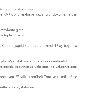
 belgeleri sisteme yükler.
si ve KVKK bilgilendirme yazısı gibi dokümanlardan
taylarını girer.
ontaj firması seçer.
tir. Ödeme yapıldıktan sonra hizmet 12 ay boyunca
phane’ye ıslak imzalı olarak gönderilmelidir.
, donanımların sorunsuz çalışması ve bakım-onarım
sağlayan 27 yıllık tecrübeli Tora ve teknik bölge
tımızı arayabilirsiniz.