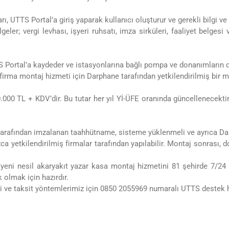
ı, UTTS Portal’a giriş yaparak kullanıcı oluşturur ve gerekli bilgi ve
lgeler; vergi levhası, işyeri ruhsatı, imza sirküleri, faaliyet belge
TS Portal’a kaydeder ve istasyonlarına bağlı pompa ve donanımların de
irma montaj hizmeti için Darphane tarafından yetkilendirilmiş bir m
0.000 TL + KDV’dir. Bu tutar her yıl Yİ-ÜFE oranında güncellenecek
 tarafından imzalanan taahhütname, sisteme yüklenmeli ve ayrıca Dar
ca yetkilendirilmiş firmalar tarafından yapılabilir. Montaj sonrası
yeni nesil akaryakıt yazar kasa montaj hizmetini 81 şehirde 7/24 
 olmak için hazırdır.
 ve taksit yöntemlerimiz için 0850 2055969 numaralı UTTS destek hat