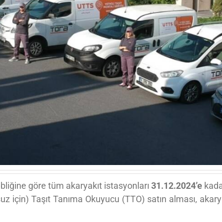
bliğine göre tüm akaryakıt istasyonları
31.12.2024’e
kad
nsuz için) Taşıt Tanıma Okuyucu (TTO) satın alması, akar