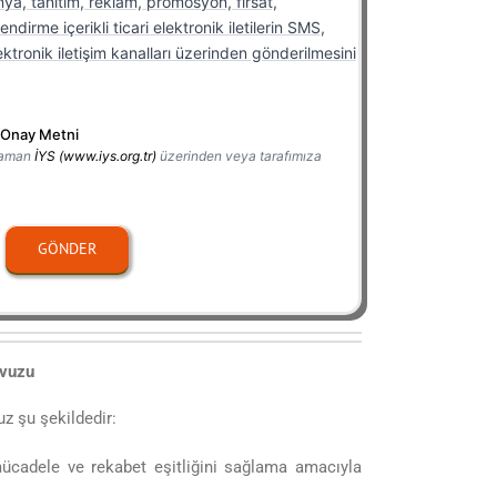
a, tanıtım, reklam, promosyon, fırsat,
dirme içerikli ticari elektronik iletilerin SMS,
ktronik iletişim kanalları üzerinden gönderilmesini
ti Onay Metni
 zaman
İYS (www.iys.org.tr)
üzerinden veya tarafımıza
GÖNDER
avuzu
z şu şekildedir:
mücadele ve rekabet eşitliğini sağlama amacıyla