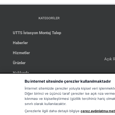
KATEGORİLER
UTTS İstasyon Montaj Talep
Haberler
Hizmetler
Açık R
Ürünler
Hakkında
Bi
Bu internet sitesinde çerezler kullanılmaktadır
İletişim
İnternet sitemizde çerezler yoluyla kişisel veri işlenmekt
UTTS
Diğer birinci ve üçüncü taraf çerezler ise açık rıza verme
kılınması ve kişiselleştirmesi (gizlilik tercihiniz hariç ol
İş İlanları
sınırlı olarak kullanılacaktır.
Çerezlerle ilgili daha detaylı bilgiye
çerez aydınlatma met