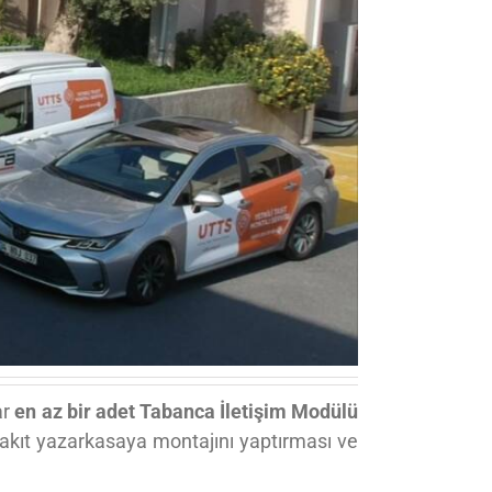
ar
en az bir adet Tabanca İletişim Modülü
yakıt yazarkasaya montajını yaptırması ve