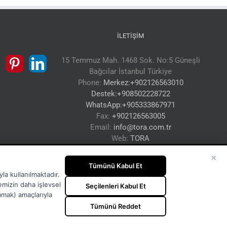
İLETIŞIM
15 Temmuz Mah. 1468 Sok. No:5 Güneşli
Bağcılar İstanbul Türkiye
Phone:
Merkez:+902126563010
Destek:+908502228722
WhatsApp:+905333867971
Fax:
+902126563005
Email:
info@tora.com.tr
Web:
TORA
×
Tümünü Kabul Et
la kullanılmaktadır.
temizin daha işlevsel
Seçilenleri Kabul Et
lamak) amaçlarıyla
Tümünü Reddet