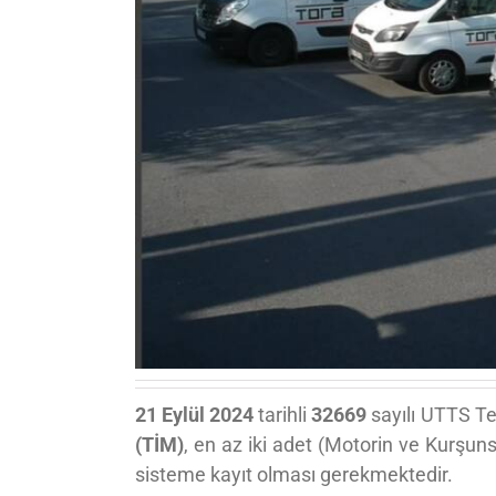
21 Eylül 2024
tarihli
32669
sayılı UTTS Te
(TİM)
, en az iki adet (Motorin ve Kurşu
sisteme kayıt olması gerekmektedir.