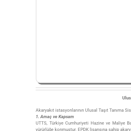
Ulus
Akaryakıt istasyonlarının Ulusal Taşıt Tanıma Sis
1. Amaç ve Kapsam
UTTS, Türkiye Cumhuriyeti Hazine ve Maliye Bak
yürürlüğe konmuştur. EPDK lisansına sahip akarya