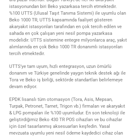
istasyonundan biri Beko yazarkasa tercih etmektedir.
%100 UTTS (Ulusal Taşıt Tanıma Sistemi) ile uyumlu olan
Beko 1000 TR, UTTS kapsamında faaliyet gösteren
akaryakıt istasyonları tarafından en çok tercih edilen ve
sahada en çok çalışan yeni nesil pompa yazarkasa
modelidir. UTTS sistemine entegre milyonlarca araç, yakıt
alımlarında en çok Beko 1000 TR donanımlı istasyonları
tercih etmektedir.
UTTS’ye tam uyum, hızlı entegrasyon, uzun ömürlü
donanım ve Türkiye genelinde yaygın teknik destek ağı ile
Tora ve Beko iş birliği, sektörde standartları belirlemeye
devam ediyor.
EPDK lisanslı tüm otomasyon (Tora, Asis, Mepsan,
Turpak, Petronet, Tarnet, Trigon vb.) firmaları ve akaryakıt
& LPG pompaları ile %100 uyumludur. En son teknoloji ile
geliştirdiğimiz Beko 430 TR POS cihazları ve bu cihazlar
için özel tasarlanmış aksesuarları keşfedin. Yasal
mevzuata uyumlu yeni nesil ödeme kaydedici cihaz olan