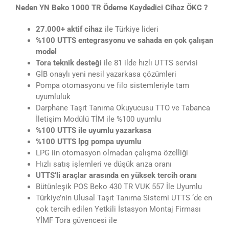
Neden YN Beko 1000 TR Ödeme Kaydedici Cihaz ÖKC ?
27.000+ aktif cihaz
ile Türkiye lideri
%100 UTTS entegrasyonu ve sahada en çok çalışan
model
Tora teknik desteği
ile 81 ilde hızlı UTTS servisi
GİB onaylı yeni nesil yazarkasa çözümleri
Pompa otomasyonu ve filo sistemleriyle tam
uyumluluk
Darphane Taşıt Tanıma Okuyucusu TTO ve Tabanca
İletişim Modülü TİM ile %100 uyumlu
%100 UTTS ile uyumlu yazarkasa
%100 UTTS lpg pompa uyumlu
LPG iin otomasyon olmadan çalışma özelliği
Hızlı satış işlemleri ve düşük arıza oranı
UTTS’li araçlar arasında en yüksek tercih oranı
Bütünleşik POS Beko 430 TR VUK 557 İle Uyumlu
Türkiye’nin Ulusal Taşıt Tanıma Sistemi UTTS ‘de en
çok tercih edilen Yetkili İstasyon Montaj Firması
YİMF Tora güvencesi ile