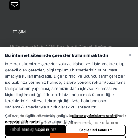
İLETIŞIM
15 Temmuz Mah. 1468 Sok. No:5 Güneşli Bağcılar
İstanbul Türkiye
×
Bu internet sitesinde çerezler kullanılmaktadır
Phone:
Merkez:+902126563010 Destek:+908502228722
İnternet sitemizde çerezler yoluyla kişisel veri işlenmekte olup;
WhatsApp:+905333867971
gerekli olan çerezler, bilgi toplumu hizmetlerinin sunulması
Fax:
+902126563005
amacıyla kullanılmaktadır. Diğer birinci ve üçüncü taraf çerezler
Email:
info@tora.com.tr
ise açık rıza vermeniz halinde, sizlere yönelik reklam/pazarlama
Web:
TORA
faaliyetlerinin yapılması, sitemizin daha işlevsel kılınması ve
kişiselleştirmesi (gizlilik tercihiniz hariç olmak üzere diğer
tercihlerinizin siteye tekrar girdiğinizde hatırlanmasını
sağlamak) amaçlarıyla sınırlı olarak kullanılacaktır.
Çerezlerle ilgili daha detaylı bilgiye
Tora, bu web sitesinde çerez kullanımına izin vermektedir.
çerez aydınlatma metni
ve
çerez gizlilik metni
'nden ulaşabilirsiniz.
Web sitesinde gezinmeye devam ederek, bu kullanımı
kabul etmiş sayılırsınız.
Tümünü Kabul Et
Seçilenleri Kabul Et