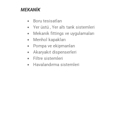
MEKANİK
Boru tesisatları
Yer üstü , Yer altı tank sistemleri
Mekanik fittings ve uygulamaları
Menhol kapakları
Pompa ve ekipmanları
Akaryakıt dispenserleri
Filtre sistemleri
Havalandırma sistemleri