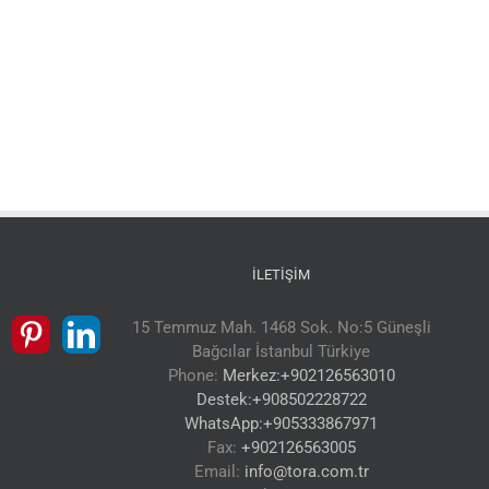
İLETIŞIM
15 Temmuz Mah. 1468 Sok. No:5 Güneşli
Bağcılar İstanbul Türkiye
Phone:
Merkez:+902126563010
Destek:+908502228722
WhatsApp:+905333867971
Fax:
+902126563005
Email:
info@tora.com.tr