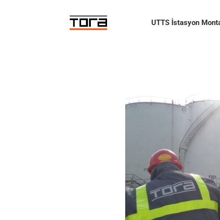
Skip
to
UTTS İstasyon Monta
content