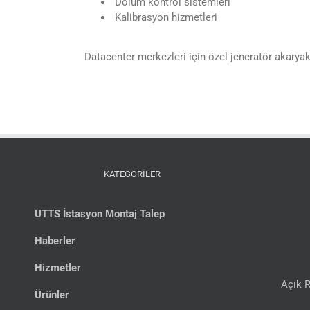
Dolum kontrol sistemleri
Kalibrasyon hizmetleri
Datacenter merkezleri için özel jeneratör akaryak
KATEGORİLER
UTTS İstasyon Montaj Talep
Haberler
Hizmetler
Açık R
Ürünler