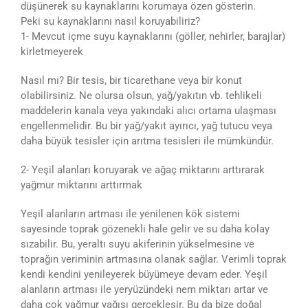
düşünerek su kaynaklarını korumaya özen gösterin.
Peki su kaynaklarını nasıl koruyabiliriz?
1- Mevcut içme suyu kaynaklarını (göller, nehirler, barajlar)
kirletmeyerek
Nasıl mı? Bir tesis, bir ticarethane veya bir konut
olabilirsiniz. Ne olursa olsun, yağ/yakıtın vb. tehlikeli
maddelerin kanala veya yakındaki alıcı ortama ulaşması
engellenmelidir. Bu bir yağ/yakıt ayırıcı, yağ tutucu veya
daha büyük tesisler için arıtma tesisleri ile mümkündür.
2- Yeşil alanları koruyarak ve ağaç miktarını arttırarak
yağmur miktarını arttırmak
Yeşil alanların artması ile yenilenen kök sistemi
sayesinde toprak gözenekli hale gelir ve su daha kolay
sızabilir. Bu, yeraltı suyu akiferinin yükselmesine ve
toprağın veriminin artmasına olanak sağlar. Verimli toprak
kendi kendini yenileyerek büyümeye devam eder. Yeşil
alanların artması ile yeryüzündeki nem miktarı artar ve
daha çok yağmur yağışı gerçekleşir. Bu da bize doğal