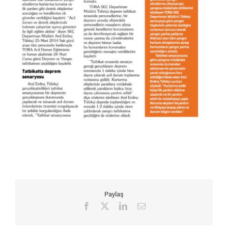
Paylaş
Facebook
X
LinkedIn
E-
posta