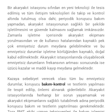
Bir akaryakıt istasyonu sıfırdan en yeni teknoloji ile tesis
edilmiş ve tüm iletişim teknolojileri ile takip ve kontrol
altında tutulmuş olsa dahi; periyodik koruyucu bakım
yapmadan, akaryakıt istasyonunun sağlıklı bir şekilde
işletilmesini ve güvende kalmasını sağlamak imkânsızdır.
Zamanla işletme içerisinde akaryakıt ekipmanı
yorulmasından ve de kullanıcı hatalarından kaynaklı pek
çok emniyetsiz durum meydana gelebilmekte ve bu
emniyetsiz durumlar işletme körlüğünden kaynaklı, doğal
kabul edilmektedir. Akaryakıt istasyonlarında oluşabilecek
emniyetsiz durumların frekansının artması sonucunda ise
üzücü kazalar ve maddi kayıp meydana gelmektedir.
Kazaya sebebiyet verecek olası tüm bu emniyetsiz
durumlar, koruyucu
bakım-kontrol
ve testlerin yapılması
ile tespit edilip, önlemi alınarak giderilebilir. Akaryakıt
istasyonlarında herhangi bir sorun yaşamamak ve
akaryakıt ekipmanlarını sağlıklı tutabilmek adına periyodik
koruyucu bakım ve testlerin yaptırılması gerekmektedir.
Tora RMT ekibi uzman teknisyenleri ile bakım işlemini