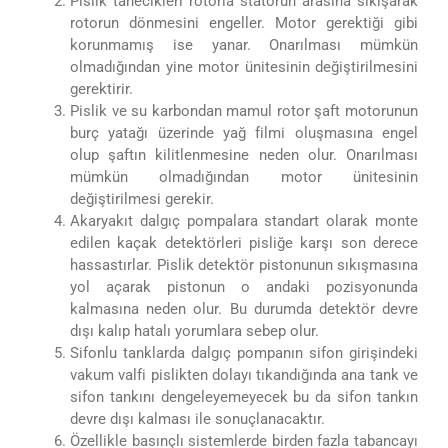
Pislik tanecikleri rotorla statorun arasına sıkışarak
rotorun dönmesini engeller. Motor gerektiği gibi
korunmamış ise yanar. Onarılması mümkün
olmadığından yine motor ünitesinin değiştirilmesini
gerektirir.
Pislik ve su karbondan mamul rotor şaft motorunun
burç yatağı üzerinde yağ filmi oluşmasına engel
olup şaftın kilitlenmesine neden olur. Onarılması
mümkün olmadığından motor ünitesinin
değiştirilmesi gerekir.
Akaryakıt dalgıç pompalara standart olarak monte
edilen kaçak detektörleri pisliğe karşı son derece
hassastırlar. Pislik detektör pistonunun sıkışmasına
yol açarak pistonun o andaki pozisyonunda
kalmasına neden olur. Bu durumda detektör devre
dışı kalıp hatalı yorumlara sebep olur.
Sifonlu tanklarda dalgıç pompanın sifon girişindeki
vakum valfi pislikten dolayı tıkandığında ana tank ve
sifon tankını dengeleyemeyecek bu da sifon tankın
devre dışı kalması ile sonuçlanacaktır.
Özellikle basınçlı sistemlerde birden fazla tabancayı