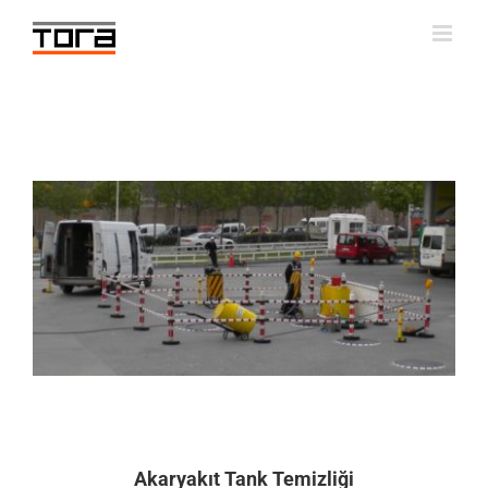
Skip
to
content
Akaryakıt Tank Temizliği