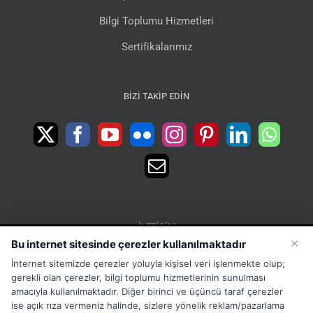
Bilgi Toplumu Hizmetleri
Sertifikalarımız
BIZI TAKIP EDIN
İLETIŞIM
×
Bu internet sitesinde çerezler kullanılmaktadır
15 Temmuz Mah. 1468 Sok. No:5 Güneşli Bağcılar
İnternet sitemizde çerezler yoluyla kişisel veri işlenmekte olup;
İstanbul Türkiye
gerekli olan çerezler, bilgi toplumu hizmetlerinin sunulması
Phone:
Merkez:+902126563010 Destek:+908502228722
amacıyla kullanılmaktadır. Diğer birinci ve üçüncü taraf çerezler
ise açık rıza vermeniz halinde, sizlere yönelik reklam/pazarlama
WhatsApp:+905333867971