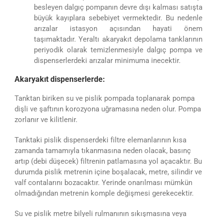
besleyen dalgıç pompanın devre dışı kalması satışta
büyük kayıplara sebebiyet vermektedir. Bu nedenle
arızalar istasyon açısından hayati önem
taşımaktadır. Yeraltı akaryakıt depolama tanklarının
periyodik olarak temizlenmesiyle dalgıç pompa ve
dispenserlerdeki arızalar minimuma inecektir.
Akaryakıt dispenserlerde:
Tanktan biriken su ve pislik pompada toplanarak pompa
dişli ve şaftının korozyona uğramasına neden olur. Pompa
zorlanır ve kilitlenir.
Tanktaki pislik dispenserdeki filtre elemanlarının kısa
zamanda tamamıyla tıkanmasına neden olacak, basınç
artıp (debi düşecek) filtrenin patlamasına yol açacaktır. Bu
durumda pislik metrenin içine boşalacak, metre, silindir ve
valf contalarını bozacaktır. Yerinde onarılması mümkün
olmadığından metrenin komple değişmesi gerekecektir.
Su ve pislik metre bilyeli rulmanının sıkışmasına veya