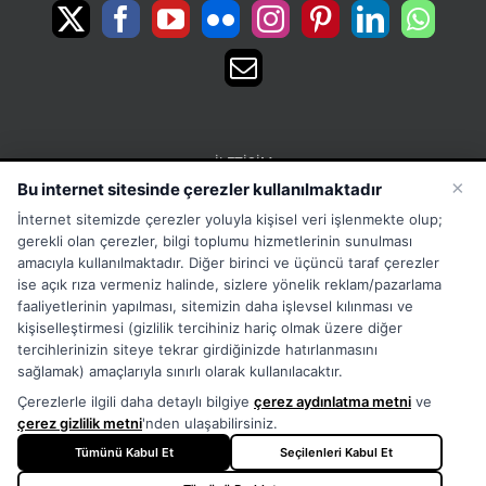
İLETIŞIM
×
Bu internet sitesinde çerezler kullanılmaktadır
15 Temmuz Mah. 1468 Sok. No:5 Güneşli Bağcılar
İnternet sitemizde çerezler yoluyla kişisel veri işlenmekte olup;
İstanbul Türkiye
gerekli olan çerezler, bilgi toplumu hizmetlerinin sunulması
Phone:
Merkez:+902126563010 Destek:+908502228722
amacıyla kullanılmaktadır. Diğer birinci ve üçüncü taraf çerezler
ise açık rıza vermeniz halinde, sizlere yönelik reklam/pazarlama
WhatsApp:+905333867971
faaliyetlerinin yapılması, sitemizin daha işlevsel kılınması ve
Fax:
+902126563005
kişiselleştirmesi (gizlilik tercihiniz hariç olmak üzere diğer
Email:
info@tora.com.tr
tercihlerinizin siteye tekrar girdiğinizde hatırlanmasını
Web:
TORA
sağlamak) amaçlarıyla sınırlı olarak kullanılacaktır.
Çerezlerle ilgili daha detaylı bilgiye
çerez aydınlatma metni
ve
çerez gizlilik metni
'nden ulaşabilirsiniz.
Tümünü Kabul Et
Seçilenleri Kabul Et