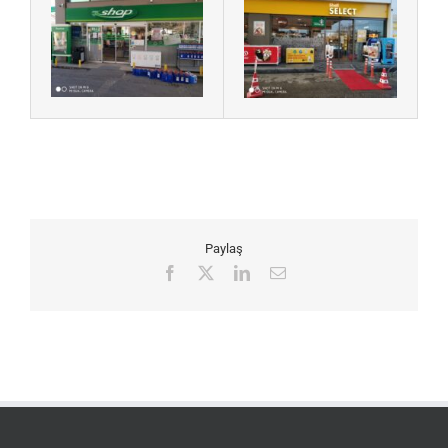
Paylaş
Facebook
X
LinkedIn
E-
posta