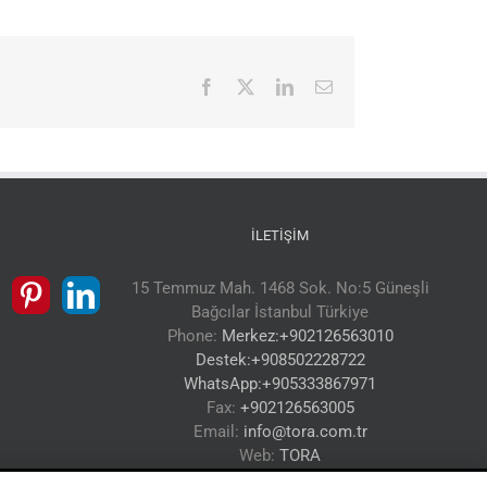
Facebook
X
LinkedIn
E-
posta
İLETIŞIM
15 Temmuz Mah. 1468 Sok. No:5 Güneşli
Bağcılar İstanbul Türkiye
Phone:
Merkez:+902126563010
Destek:+908502228722
WhatsApp:+905333867971
Fax:
+902126563005
Email:
info@tora.com.tr
Web:
TORA