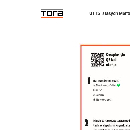
Skip
to
UTTS İstasyon Monta
content