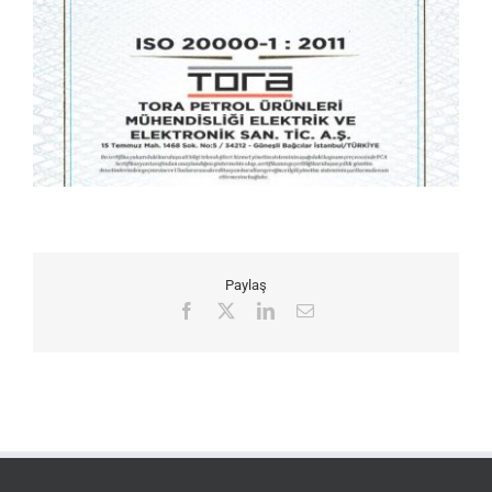
Paylaş
Facebook
X
LinkedIn
E-
posta