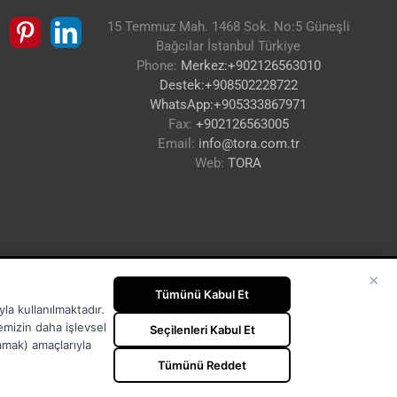
15 Temmuz Mah. 1468 Sok. No:5 Güneşli
Bağcılar İstanbul Türkiye
Phone:
Merkez:+902126563010
Destek:+908502228722
WhatsApp:+905333867971
Fax:
+902126563005
Email:
info@tora.com.tr
Web:
TORA
×
Tümünü Kabul Et
la kullanılmaktadır.
temizin daha işlevsel
Seçilenleri Kabul Et
lamak) amaçlarıyla
Tümünü Reddet