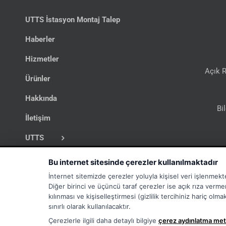
UTTS İstasyon Montaj Talep
Haberler
Hizmetler
Açık R
Ürünler
Hakkında
Bi
İletişim
UTTS
İş İlanları
Bu internet sitesinde çerezler kullanılmaktadır
İnternet sitemizde çerezler yoluyla kişisel veri işlenmekt
Diğer birinci ve üçüncü taraf çerezler ise açık rıza verme
kılınması ve kişiselleştirmesi (gizlilik tercihiniz hariç ol
sınırlı olarak kullanılacaktır.
Çerezlerle ilgili daha detaylı bilgiye
çerez aydınlatma met
Copyright
2026 - TORA - All Rights Reserved