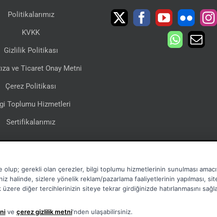
Politikalarımız
KVKK
Gizlilik Politikası
ıza ve Ticaret Onay Metni
Çerez Politikası
lgi Toplumu Hizmetleri
Sertifikalarımız
e olup; gerekli olan çerezler, bilgi toplumu hizmetlerinin sunulması amacıy
niz halinde, sizlere yönelik reklam/pazarlama faaliyetlerinin yapılması, si
mak üzere diğer tercihlerinizin siteye tekrar girdiğinizde hatırlanmasını sağ
ni
ve
çerez gizlilik metni
'nden ulaşabilirsiniz.