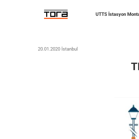
Skip
to
UTTS İstasyon Monta
content
20.01.2020 İstanbul
T