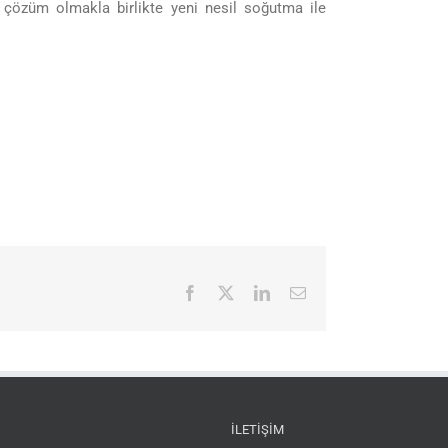
r çözüm olmakla birlikte yeni nesil soğutma ile
Facebook
X
LinkedIn
E-
posta
İLETIŞIM