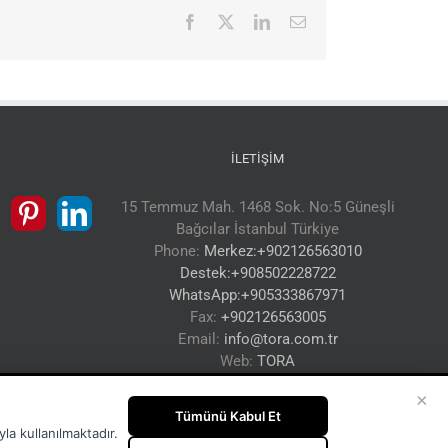
Facebook
X
LinkedIn
E-
posta
İLETIŞIM
15 Temmuz Mah. 1468 Sok. No:5 Güneşli
Bağcılar İstanbul Türkiye
Phone:
Merkez:+902126563010
Destek:+908502228722
WhatsApp:+905333867971
Fax:
+902126563005
Email:
info@tora.com.tr
Web:
TORA
×
Tümünü Kabul Et
la kullanılmaktadır.