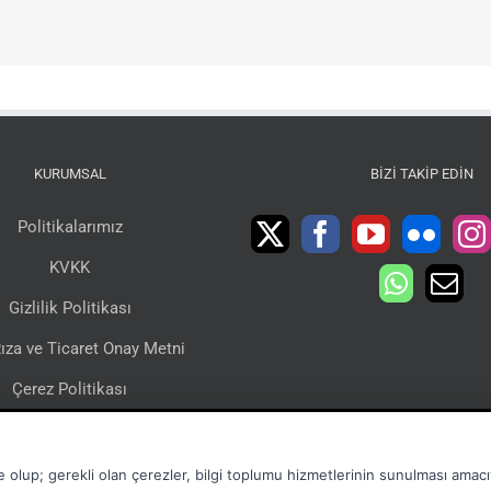
KURUMSAL
BIZI TAKIP EDIN
Politikalarımız
KVKK
Gizlilik Politikası
ıza ve Ticaret Onay Metni
Çerez Politikası
lgi Toplumu Hizmetleri
Sertifikalarımız
e olup; gerekli olan çerezler, bilgi toplumu hizmetlerinin sunulması amacıy