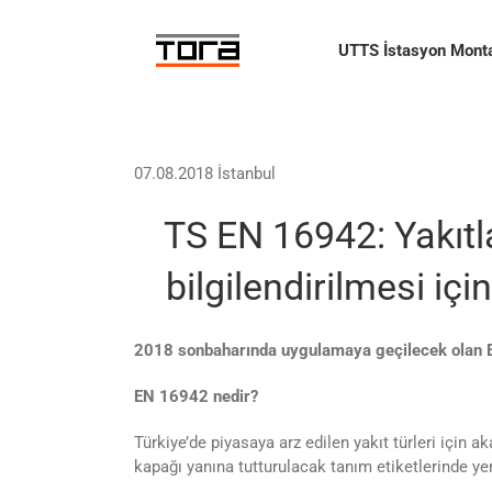
Skip
to
UTTS İstasyon Monta
content
07.08.2018 İstanbul
TS EN 16942: Yakıtl
bilgilendirilmesi içi
2018 sonbaharında uygulamaya geçilecek olan 
EN 16942 nedir?
Türkiye’de piyasaya arz edilen yakıt türleri için 
kapağı yanına tutturulacak tanım etiketlerinde ye