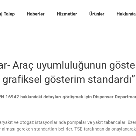
j Talep
Haberler
Hizmetler
Ürünler
Hakkında
ar- Araç uyumluluğunun göster
n grafiksel gösterim standardı”
EN 16942 hakkındaki detayları görüşmek için Dispenser Departma
akaryakıt ve otogaz istasyonlarında pompalar ve yakıt tabancaları üze
r alması gereken standartları belirler. TSE tarafından da onaylanara