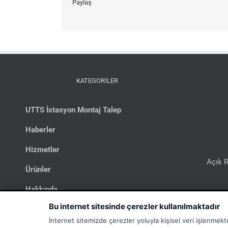
Paylaş
KATEGORİLER
UTTS İstasyon Montaj Talep
Haberler
Hizmetler
Açık R
Ürünler
Hakkında
Bi
Bu internet sitesinde çerezler kullanılmaktadır
İletişim
İnternet sitemizde çerezler yoluyla kişisel veri işlenmekt