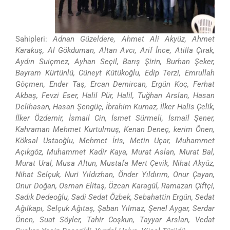
Sahipleri:
Adnan Güzeldere, Ahmet Ali Akyüz, Ahmet
Karakuş, Al Gökduman, Altan Avcı, Arif İnce, Atilla Çırak,
Aydın Suiçmez, Ayhan Seçil, Barış Şirin, Burhan Şeker,
Bayram Kürtünlü, Cüneyt Kütükoğlu, Edip Terzi, Emrullah
Göçmen, Ender Taş, Ercan Demircan, Ergün Koç, Ferhat
Akbaş, Fevzi Eser, Halil Pür, Halil, Tuğhan Arslan, Hasan
Delihasan, Hasan Şengüç, İbrahim Kurnaz, İlker Halis Çelik,
İlker Özdemir, İsmail Cin, İsmet Sürmeli, İsmail Şener,
Kahraman Mehmet Kurtulmuş, Kenan Deneç, kerim Önen,
Köksal Ustaoğlu, Mehmet İris, Metin Uçar, Muhammet
Açıkgöz, Muhammet Kadir Kaya, Murat Aslan, Murat Bal,
Murat Ural, Musa Altun, Mustafa Mert Çevik, Nihat Akyüz,
Nihat Selçuk, Nuri Yıldızhan, Önder Yıldırım, Onur Çayan,
Onur Doğan, Osman Elitaş, Özcan Karagül, Ramazan Çiftçi,
Sadık Dedeoğlu, Sadi Sedat Özbek, Sebahattin Ergün, Sedat
Ağılkapı, Selçuk Ağıtaş, Şaban Yılmaz, Şenel Aygar, Serdar
Önen, Suat Söyler, Tahir Coşkun, Tayyar Arslan, Vedat