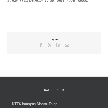
Suakar, Yasin Becerikli, Yurdal Helva, Yücel Türüdü.
Paylaş
Facebook
X
LinkedIn
E-
posta
KATEGORİLER
UTTS İstasyon Montaj Talep