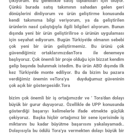
çıkıyorum. Bu genellikle satış toplantıları için oluyor.
Çünkü burada satış takımının sahadan gelen geri
dönüşlerini dinliyorum ve ürün geliştirme konusunda
kendi takımıma bilgi veriyorum, ya da geliştirilen
ürünlerin nasıl çalıştığıyla ilgili bilgileri alıyorum. Bunun
dışında yeni bir ürün geliştirilirse o ürünün uygulaması
için seyahat ediyorum. Bugün Türkiye’de olmanın sebebi
çok yeni bir ürün geliştirmemiz. Bu ürünü çok
güvendiğimiz ortaklarımızdanTora ile denemeye
başlıyoruz. Çok önemli bir proje olduğu için bizzat kendim
gelip başında bulunmak istedim. Bu ürün ABD dışında ilk
kez Türkiye’de monte ediliyor. Bu da bizim bu pazara
verdiğimiz önemin veTora’ya duyduğumuz güveninin
çok açık bir göstergesidir.Tora
bizim çok önemli bir iş ortağımızdır ve ’ Tora’dan dolayı
büyük bir gurur duyuyoruz. Özellikle de UPP konusunda
gösterdiği başarıyı kelimelerle ifade etmekte güçlük
çekiyoruz. Başka hiçbir ortağımız bir sene içerisinde iş
miktarını bu kadar büyütme başarısını yakalayamadı..
Dolayısıyla bu ödülü Tora’ya vermekten dolayı büyük bir