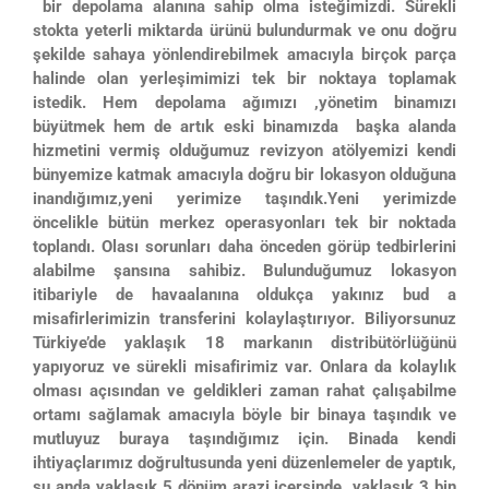
bir depolama alanına sahip olma isteğimizdi. Sürekli
stokta yeterli miktarda ürünü bulundurmak ve onu doğru
şekilde sahaya yönlendirebilmek amacıyla birçok parça
halinde olan yerleşimimizi tek bir noktaya toplamak
istedik. Hem depolama ağımızı ,yönetim binamızı
büyütmek hem de artık eski binamızda başka alanda
hizmetini vermiş olduğumuz revizyon atölyemizi kendi
bünyemize katmak amacıyla doğru bir lokasyon olduğuna
inandığımız,yeni yerimize taşındık.Yeni yerimizde
öncelikle bütün merkez operasyonları tek bir noktada
toplandı. Olası sorunları daha önceden görüp tedbirlerini
alabilme şansına sahibiz. Bulunduğumuz lokasyon
itibariyle de havaalanına oldukça yakınız bud a
misafirlerimizin transferini kolaylaştırıyor. Biliyorsunuz
Türkiye’de yaklaşık 18 markanın distribütörlüğünü
yapıyoruz ve sürekli misafirimiz var. Onlara da kolaylık
olması açısından ve geldikleri zaman rahat çalışabilme
ortamı sağlamak amacıyla böyle bir binaya taşındık ve
mutluyuz buraya taşındığımız için. Binada kendi
ihtiyaçlarımız doğrultusunda yeni düzenlemeler de yaptık,
şu anda yaklaşık 5 dönüm arazi içersinde yaklaşık 3 bin