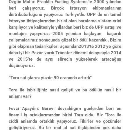
Özgün Mutlu: Franklin Fueling Systems’le 2000 yılından
beri çalışıyoruz. Birçok istasyon ekipmanlarının
distribütörlüğünü yapıyoruz Türkiye’de. UPP de en temel
istasyon ihtiyaçlarından birisi olan borulama sistemlerini
karşılıyor ve kalitesiyle yıllardan beri biz de UPP satışı ve
montajını yapıyoruz. 2005 yılından başlayan başarılı
çalışmalarımız sonucunda güzel bir ödül kazandık., Bizim
gibi ekipman tedarikçileri açısından2013’te 2012’ye göre
daha iyi bir Pazar vardı.Transfer dönemi dolayısıyla 2014
ve 2015’te de aynı sürecin yükselerek artacağını
düşünüyoruz.
“Tora satışlarını yüzde 90 oranında artırdı”
Tora ile işbirliğiniz nasıl gelişti ve bu ödülün nasıl bir
anlamı var?
Fevzi Apaydın: Görevi devraldığım günlerden beri en
önemli iş ortaklarımızdan birisi Tora oldu. Biz ’Tora ile
ciddi anlamda ortaklık yapıyoruz. Fikirler ve çözümler
geliştiriyoruz. Bu bir mal al sat ilişkisinden çok daha