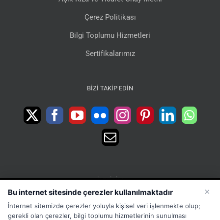
Çerez Politikası
Bilgi Toplumu Hizmetleri
Sertifikalarımız
BIZI TAKIP EDIN
İLETIŞIM
×
Bu internet sitesinde çerezler kullanılmaktadır
15 Temmuz Mah. 1468 Sok. No:5 Güneşli Bağcılar
İnternet sitemizde çerezler yoluyla kişisel veri işlenmekte olup;
İstanbul Türkiye
gerekli olan çerezler, bilgi toplumu hizmetlerinin sunulması