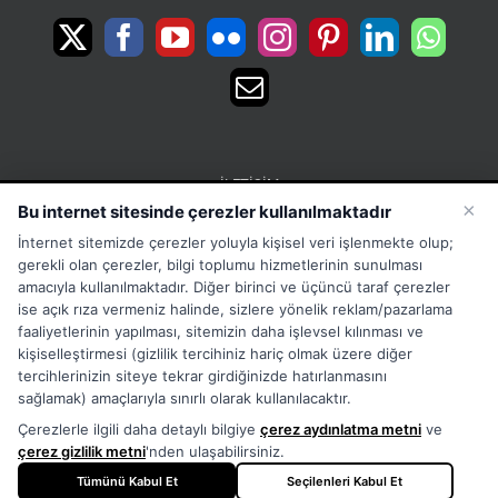
İLETIŞIM
×
Bu internet sitesinde çerezler kullanılmaktadır
15 Temmuz Mah. 1468 Sok. No:5 Güneşli Bağcılar
İnternet sitemizde çerezler yoluyla kişisel veri işlenmekte olup;
İstanbul Türkiye
gerekli olan çerezler, bilgi toplumu hizmetlerinin sunulması
Phone:
Merkez:+902126563010 Destek:+908502228722
amacıyla kullanılmaktadır. Diğer birinci ve üçüncü taraf çerezler
ise açık rıza vermeniz halinde, sizlere yönelik reklam/pazarlama
WhatsApp:+905333867971
faaliyetlerinin yapılması, sitemizin daha işlevsel kılınması ve
Fax:
+902126563005
kişiselleştirmesi (gizlilik tercihiniz hariç olmak üzere diğer
Email:
info@tora.com.tr
tercihlerinizin siteye tekrar girdiğinizde hatırlanmasını
Web:
TORA
sağlamak) amaçlarıyla sınırlı olarak kullanılacaktır.
Çerezlerle ilgili daha detaylı bilgiye
çerez aydınlatma metni
ve
çerez gizlilik metni
'nden ulaşabilirsiniz.
Tümünü Kabul Et
Seçilenleri Kabul Et