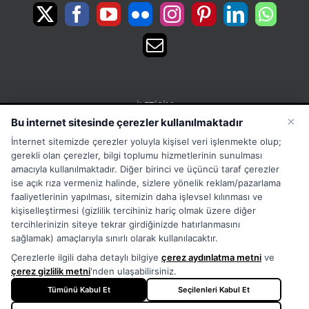
İLETIŞIM
×
Bu internet sitesinde çerezler kullanılmaktadır
15 Temmuz Mah. 1468 Sok. No:5 Güneşli Bağcılar
İnternet sitemizde çerezler yoluyla kişisel veri işlenmekte olup;
İstanbul Türkiye
gerekli olan çerezler, bilgi toplumu hizmetlerinin sunulması
Phone:
Merkez:+902126563010 Destek:+908502228722
amacıyla kullanılmaktadır. Diğer birinci ve üçüncü taraf çerezler
ise açık rıza vermeniz halinde, sizlere yönelik reklam/pazarlama
WhatsApp:+905333867971
faaliyetlerinin yapılması, sitemizin daha işlevsel kılınması ve
Fax:
+902126563005
kişiselleştirmesi (gizlilik tercihiniz hariç olmak üzere diğer
Email:
info@tora.com.tr
tercihlerinizin siteye tekrar girdiğinizde hatırlanmasını
Web:
TORA
sağlamak) amaçlarıyla sınırlı olarak kullanılacaktır.
Çerezlerle ilgili daha detaylı bilgiye
çerez aydınlatma metni
ve
çerez gizlilik metni
'nden ulaşabilirsiniz.
Tümünü Kabul Et
Seçilenleri Kabul Et