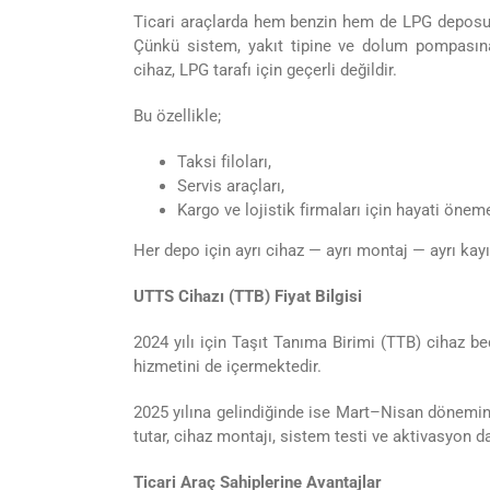
Ticari araçlarda hem benzin hem de LPG deposu b
Çünkü sistem, yakıt tipine ve dolum pompasına
cihaz, LPG tarafı için geçerli değildir.
Bu özellikle;
Taksi filoları,
Servis araçları,
Kargo ve lojistik firmaları için hayati önem
Her depo için ayrı cihaz — ayrı montaj — ayrı kay
UTTS Cihazı (TTB) Fiyat Bilgisi
2024 yılı için Taşıt Tanıma Birimi (TTB) cihaz b
hizmetini de içermektedir.
2025 yılına gelindiğinde ise Mart–Nisan dönemine
tutar, cihaz montajı, sistem testi ve aktivasyon d
Ticari Araç Sahiplerine Avantajlar