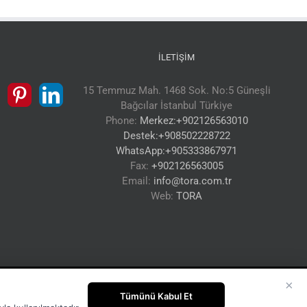
İLETIŞIM
15 Temmuz Mah. 1468 Sok. No:5 Güneşli
Bağcılar İstanbul Türkiye
Phone:
Merkez:+902126563010
Destek:+908502228722
WhatsApp:+905333867971
Fax:
+902126563005
Email:
info@tora.com.tr
Web:
TORA
×
Tümünü Kabul Et