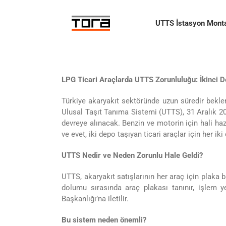
Skip
to
UTTS İstasyon Monta
content
LPG Ticari Araçlarda UTTS Zorunluluğu: İkinci D
Türkiye akaryakıt sektöründe uzun süredir bekle
Ulusal Taşıt Tanıma Sistemi (UTTS), 31 Aralık 20
devreye alınacak. Benzin ve motorin için hali haz
ve evet, iki depo taşıyan ticari araçlar için her ik
UTTS Nedir ve Neden Zorunlu Hale Geldi?
UTTS, akaryakıt satışlarının her araç için plaka 
dolumu sırasında araç plakası tanınır, işlem y
Başkanlığı’na iletilir.
Bu sistem neden önemli?