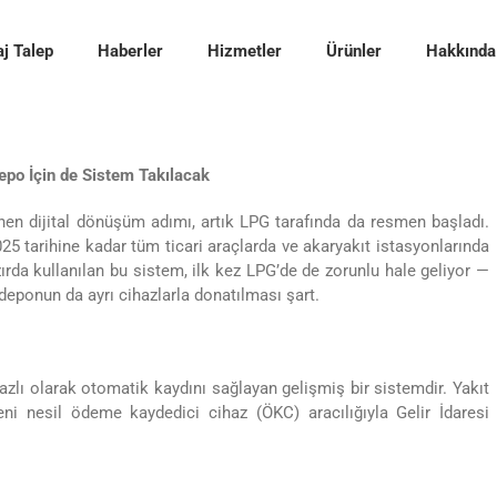
j Talep
Haberler
Hizmetler
Ürünler
Hakkında
epo İçin de Sistem Takılacak
nen dijital dönüşüm adımı, artık LPG tarafında da resmen başladı.
25 tarihine kadar tüm ticari araçlarda ve akaryakıt istasyonlarında
ırda kullanılan bu sistem, ilk kez LPG’de de zorunlu hale geliyor —
i deponun da ayrı cihazlarla donatılması şart.
bazlı olarak otomatik kaydını sağlayan gelişmiş bir sistemdir. Yakıt
eni nesil ödeme kaydedici cihaz (ÖKC) aracılığıyla Gelir İdaresi