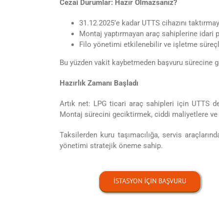
Cezai Durumlar: Hazır Olmazsanız?
31.12.2025’e kadar UTTS cihazını taktırma
Montaj yaptırmayan araç sahiplerine idari pa
Filo yönetimi etkilenebilir ve işletme süreç
Bu yüzden vakit kaybetmeden başvuru sürecine 
Hazırlık Zamanı Başladı
Artık net: LPG ticari araç sahipleri için UTTS değ
Montaj sürecini geciktirmek, ciddi maliyetlere ve 
Taksilerden kuru taşımacılığa, servis araçlarında
yönetimi stratejik öneme sahip.
İSTASYON IÇIN BAŞVURU