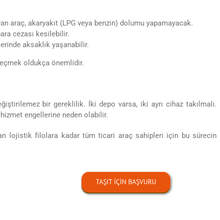
yan araç, akaryakıt (LPG veya benzin) dolumu yapamayacak.
ra cezası kesilebilir.
lerinde aksaklık yaşanabilir.
geçmek oldukça önemlidir.
iştirilemez bir gereklilik. İki depo varsa, iki ayrı cihaz takılmalı.
hizmet engellerine neden olabilir.
n lojistik filolara kadar tüm ticari araç sahipleri için bu sürecin
TAŞIT IÇIN BAŞVURU