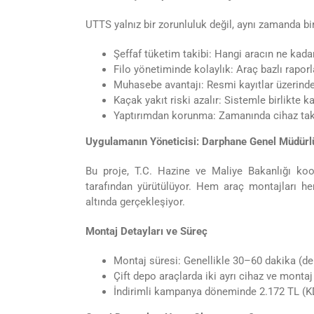
UTTS yalnız bir zorunluluk değil, aynı zamanda b
Şeffaf tüketim takibi: Hangi aracın ne kadar
Filo yönetiminde kolaylık: Araç bazlı raporla
Muhasebe avantajı: Resmi kayıtlar üzerinden
Kaçak yakıt riski azalır: Sistemle birlikte k
Yaptırımdan korunma: Zamanında cihaz takt
Uygulamanın Yöneticisi: Darphane Genel Müdür
Bu proje, T.C. Hazine ve Maliye Bakanlığı 
tarafından yürütülüyor. Hem araç montajları h
altında gerçekleşiyor.
Montaj Detayları ve Süreç
Montaj süresi: Genellikle 30–60 dakika (de
Çift depo araçlarda iki ayrı cihaz ve montaj 
İndirimli kampanya döneminde 2.172 TL (KDV