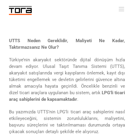
Skip
to
content
UTTS Neden Gereklidir, Maliyeti Ne Kadar,
Taktırmazsanız Ne Olur?
Türkiye’nin akaryakıt sektöründe dijital dönüşüm hızla
devam ediyor. Ulusal Taşıt Tanıma Sistemi (UTTS),
akaryakıt satışlarında vergi kayıplarını önlemek, kayıt dışı
tüketimi engellemek ve devletin gelirlerini güvence altına
almak amacıyla hayata geçirildi. Öncelikle benzinli ve
dizel ticari araçlara uygulanan bu sistem, artık
LPG’li ticari
araç sahiplerini de kapsamaktadır
.
Bu yazımızda UTTS’nin LPG’li ticari araç sahiplerini nasıl
etkileyeceğini, sistemin zorunluluklarını, maliyetini,
başvuru süreçlerini ve taktırılmaması durumunda ortaya
çıkacak sonuçları detaylı şekilde ele alıyoruz.