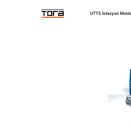
Skip
to
UTTS İstasyon Monta
content