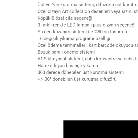
Üst ve Yan kurutma sistemi, difüzörlü üst kurutm
Özel dizayn Art collection desenleri veya sizin i
Köpüklü özel cila seçeneği
3 farklı renkte LED lambalı plus dizyan seçeneği
Su geri kazanım sistemi ile %80 su tasarrufu
16 değişik yıkama programı özelliği
Özel ödeme terminalleri, kart barcode okuyucu s
Bozuk paralı ödeme sistemi
ACS kimyasal sistemi, daha konsantre ve daha f
Hareketli yan basınçlı yıkama
360 derece dönebilen üst kurutma sistemi
+/- 30° dönebilen üst kurutma difüzörü