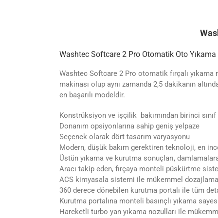
Wash
Washtec Softcare 2 Pro Otomatik Oto Yıkama
Washtec Softcare 2 Pro otomatik fırçalı yıkama ma
makinası olup aynı zamanda 2,5 dakikanın altınd
en başarılı modeldir.
Konstrüksiyon ve işçilik bakımından birinci sınıf
Donanım opsiyonlarına sahip geniş yelpaze
Seçenek olarak dört tasarım varyasyonu
Modern, düşük bakım gerektiren teknoloji, en in
Üstün yıkama ve kurutma sonuçları, damlamalar
Aracı takip eden, fırçaya monteli püskürtme sist
ACS kimyasala sistemi ile mükemmel dozajlama 
360 derece dönebilen kurutma portalı ile tüm d
Kurutma portalına monteli basınçlı yıkama saye
Hareketli turbo yan yıkama nozulları ile mükemm