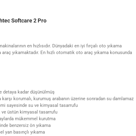
tec Softcare 2 Pro
kinalarının en hızlısıdır. Dünyadaki en iyi fırçalı oto yıkama
a araç yıkamaktadır. En hızlı otomatik oto araç yıkama konusunda
ce detaya kadar düşünülmüş
a karşı korumalı, kurumuş arabanın üzerine sonradan su damlamaz
emi sayesinde su ve kimyasal tasarrufu
ve üstün kimyasal tasarrufu
etaylarda mükemmel kurutma
sinde benzersiz ön yıkama
el yan basınçlı yıkama