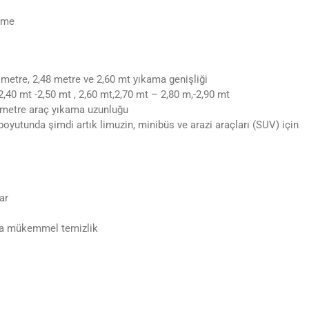
ilme
5 metre, 2,48 metre ve 2,60 mt yıkama genişliği
2,40 mt -2,50 mt , 2,60 mt,2,70 mt – 2,80 m,-2,90 mt
5 metre araç yıkama uzunluğu
boyutunda şimdi artık limuzin, minibüs ve arazi araçları (SUV) için
ar
rda mükemmel temizlik