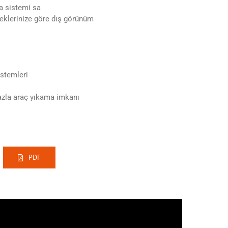
a sistemi sa
steklerinize göre dış görünüm
istemleri
azla araç yıkama imkanı
PDF