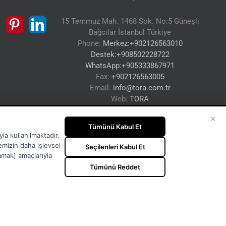
15 Temmuz Mah. 1468 Sok. No:5 Güneşli
Bağcılar İstanbul Türkiye
Phone:
Merkez:+902126563010
Destek:+908502228722
WhatsApp:+905333867971
Fax:
+902126563005
Email:
info@tora.com.tr
Web:
TORA
×
Tümünü Kabul Et
la kullanılmaktadır.
temizin daha işlevsel
Seçilenleri Kabul Et
lamak) amaçlarıyla
Tümünü Reddet