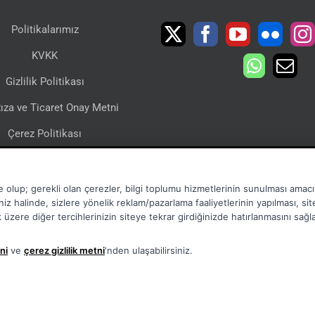
Politikalarımız
KVKK
Gizlilik Politikası
ıza ve Ticaret Onay Metni
Çerez Politikası
lgi Toplumu Hizmetleri
Sertifikalarımız
e olup; gerekli olan çerezler, bilgi toplumu hizmetlerinin sunulması amacıy
niz halinde, sizlere yönelik reklam/pazarlama faaliyetlerinin yapılması, si
mak üzere diğer tercihlerinizin siteye tekrar girdiğinizde hatırlanmasını sağ
ni
ve
çerez gizlilik metni
'nden ulaşabilirsiniz.