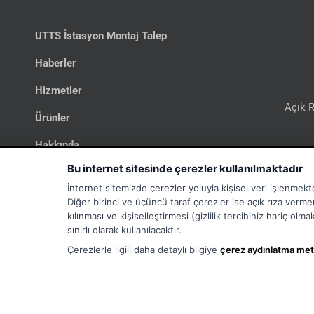
UTTS İstasyon Montaj Talep
Haberler
Hizmetler
Açık R
Ürünler
Hakkında
Bi
Bu internet sitesinde çerezler kullanılmaktadır
İletişim
İnternet sitemizde çerezler yoluyla kişisel veri işlenmekt
UTTS
Diğer birinci ve üçüncü taraf çerezler ise açık rıza verme
kılınması ve kişiselleştirmesi (gizlilik tercihiniz hariç ol
İş İlanları
sınırlı olarak kullanılacaktır.
Çerezlerle ilgili daha detaylı bilgiye
çerez aydınlatma met
ÇEREZ TERCIHLERINIZI YÖNETIN