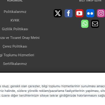
KURUMSAL
BIZI TAKIP EDIN
Politikalarımız
KVKK
Gizlilik Politikası
ıza ve Ticaret Onay Metni
Çerez Politikası
lgi Toplumu Hizmetleri
Sertifikalarımız
e olup; gerekli olan çerezler, bilgi toplumu hizmetlerinin sunulması amacıy
niz halinde, sizlere yönelik reklam/pazarlama faaliyetlerinin yapılması, si
mak üzere diğer tercihlerinizin siteye tekrar girdiğinizde hatırlanmasını sağ