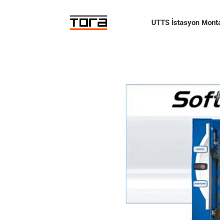
Skip
to
UTTS İstasyon Monta
content