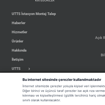
KATEGORİLER
UTTS İstasyon Montaj Talep
Haberler
Hizmetler
Açık R
Ürünler
Hakkında
Bi
İletişim
UTTS
İş İlanları
Bu internet sitesinde çerezler kullanılmaktadır
İnternet sitemizde çerezler yoluyla kişisel veri işlenmekt
Diğer birinci ve üçüncü taraf çerezler ise açık rıza verme
kılınması ve kişiselleştirmesi (gizlilik tercihiniz hariç ol
sınırlı olarak kullanılacaktır.