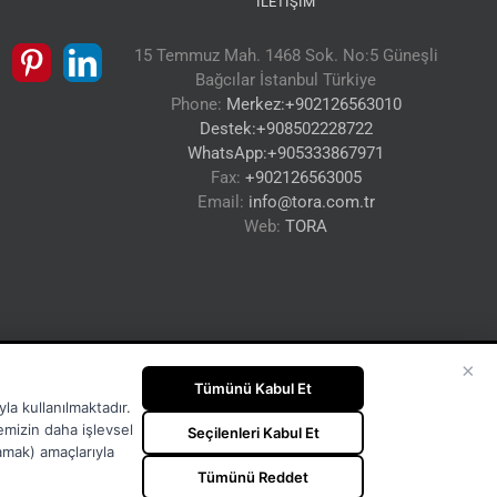
İLETIŞIM
15 Temmuz Mah. 1468 Sok. No:5 Güneşli
Bağcılar İstanbul Türkiye
Phone:
Merkez:+902126563010
Destek:+908502228722
WhatsApp:+905333867971
Fax:
+902126563005
Email:
info@tora.com.tr
Web:
TORA
×
Tümünü Kabul Et
la kullanılmaktadır.
temizin daha işlevsel
Seçilenleri Kabul Et
lamak) amaçlarıyla
Tümünü Reddet