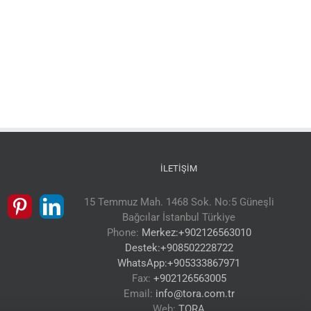
İLETIŞIM
15 Temmuz Mah. 1468 Sok. No:5 Güneşli
Bağcılar İstanbul Türkiye
Phone:
Merkez:+902126563010
Destek:+908502228722
WhatsApp:+905333867971
Fax:
+902126563005
Email:
info@tora.com.tr
Web:
TORA