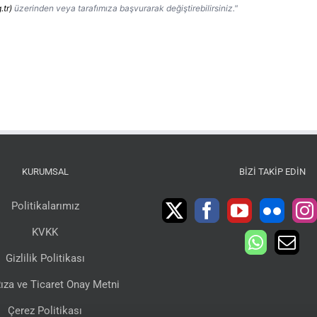
.tr)
üzerinden veya tarafımıza başvurarak değiştirebilirsiniz."
KURUMSAL
BIZI TAKIP EDIN
Politikalarımız
KVKK
Gizlilik Politikası
ıza ve Ticaret Onay Metni
Çerez Politikası