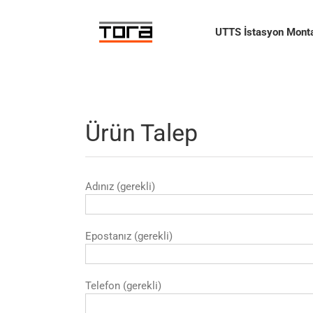
Skip
to
UTTS İstasyon Monta
content
Ürün Talep
Adınız (gerekli)
Epostanız (gerekli)
Telefon (gerekli)