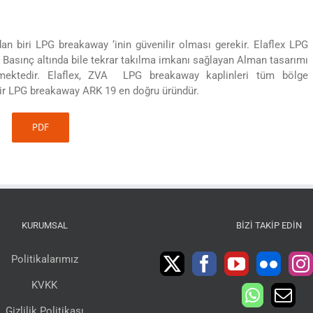
n biri LPG breakaway ‘inin güvenilir olması gerekir. Elaflex LPG
Basınç altında bile tekrar takılma imkanı sağlayan Alman tasarımı
mektedir. Elaflex, ZVA LPG breakaway kaplinleri tüm bölge
ilir LPG breakaway ARK 19 en doğru üründür.
PDF
KURUMSAL
BIZI TAKIP EDIN
Politikalarımız
KVKK
Gizlilik Politikası