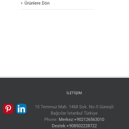
Ürünlere Dön
İLETIŞIM
15 Temmuz Mah. 1468 Sok. No:5 Güneşli
Bağcılar İstanbul Türkiye
Phone:
Merkez:+902126563010
Destek:+908502228722