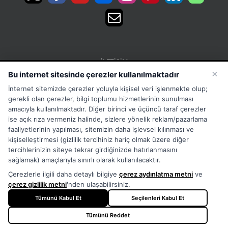
İLETIŞIM
×
Bu internet sitesinde çerezler kullanılmaktadır
15 Temmuz Mah. 1468 Sok. No:5 Güneşli Bağcılar
İnternet sitemizde çerezler yoluyla kişisel veri işlenmekte olup;
İstanbul Türkiye
gerekli olan çerezler, bilgi toplumu hizmetlerinin sunulması
Phone:
Merkez:+902126563010 Destek:+908502228722
amacıyla kullanılmaktadır. Diğer birinci ve üçüncü taraf çerezler
ise açık rıza vermeniz halinde, sizlere yönelik reklam/pazarlama
WhatsApp:+905333867971
faaliyetlerinin yapılması, sitemizin daha işlevsel kılınması ve
Fax:
+902126563005
kişiselleştirmesi (gizlilik tercihiniz hariç olmak üzere diğer
Email:
info@tora.com.tr
tercihlerinizin siteye tekrar girdiğinizde hatırlanmasını
Web:
TORA
sağlamak) amaçlarıyla sınırlı olarak kullanılacaktır.
Çerezlerle ilgili daha detaylı bilgiye
çerez aydınlatma metni
ve
çerez gizlilik metni
'nden ulaşabilirsiniz.
Tümünü Kabul Et
Seçilenleri Kabul Et
Tümünü Reddet
Copyright
2026 - TORA - All Rights Reserved