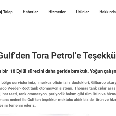
j Talep
Haberler
Hizmetler
Ürünler
Hakkında
Gulf’den Tora Petrol’e Teşekkü
ı bir 18 Eylül sürecini daha geride bıraktık. Yoğun çal
, bölge servislerimiz, merkez ofisimizin destekleri; Gilbarco akar
barco Veeder-Root tank otomasyon sistemi, Thomas tank cidar arası
i, hat testi, tank otomasyon, periyodik bakım gibi tüm ürün ve hiz
s nedeni ile Gulf’ten teşekkür mektubu aldık biz de ürün ve hizmet
esini temenni ederiz.