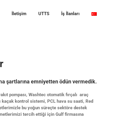
İletişim
UTTS
İş İlanları
r
ışma şartlarına emniyetten ödün vermedik.
yakıt pompası, Washtec otomatik fırçalı araç
 kaçak kontrol sistemi, PCL hava su saati, Red
metlerimizle bu yoğun süreçte sektöre destek
lerimizi tercih ettiği için Gulf firmasına