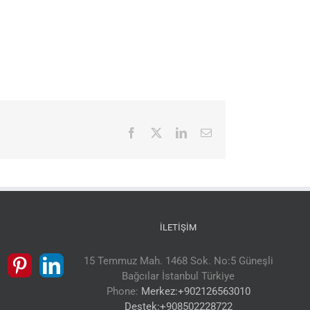
Facebook
X
LinkedIn
E-
posta
İLETIŞIM
15 Temmuz Mah. 1468 Sok. No:5 Güneşli
Bağcılar İstanbul Türkiye
Phone:
Merkez:+902126563010
Destek:+908502228722