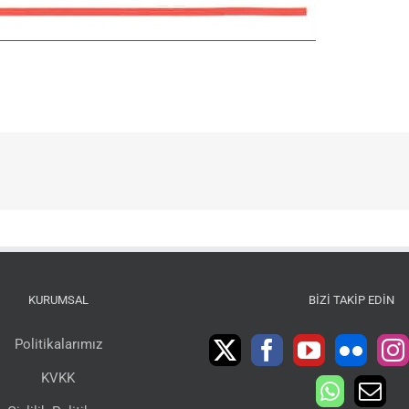
KURUMSAL
BIZI TAKIP EDIN
Politikalarımız
KVKK