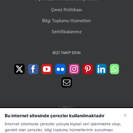
Çerez Politikası
Bilgi Toplumu Hizmetleri
Sertifikalarımız
BIZI TAKIP EDIN
İLETIŞIM
×
Bu internet sitesinde çerezler kullanılmaktadır
15 Temmuz Mah. 1468 Sok. No:5 Güneşli Bağcılar
İnternet sitemizde çerezler yoluyla kişisel veri işlenmekte olup;
İstanbul Türkiye
gerekli olan çerezler, bilgi toplumu hizmetlerinin sunulması